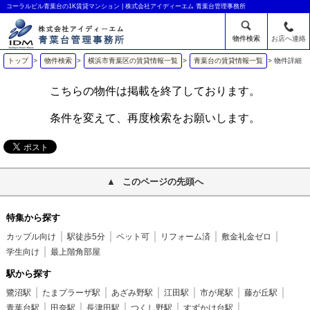
コーラルビル青葉台の1K賃貸マンション | 株式会社アイディーエム 青葉台管理事務所
物件検索
お店へ連絡
トップ
>
物件検索
>
横浜市青葉区の賃貸情報一覧
>
青葉台の賃貸情報一覧
>
物件詳細
こちらの物件は掲載を終了しております。
条件を変えて、再度検索をお願いします。
このページの先頭へ
特集から探す
カップル向け
駅徒歩5分
ペット可
リフォーム済
敷金礼金ゼロ
学生向け
最上階角部屋
駅から探す
鷺沼駅
たまプラーザ駅
あざみ野駅
江田駅
市が尾駅
藤が丘駅
青葉台駅
田奈駅
長津田駅
つくし野駅
すずかけ台駅