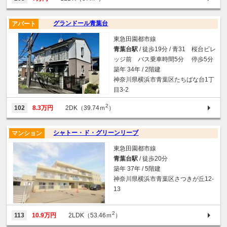
グランドール青葉台
アパート
東急田園都市線
青葉台駅
/ 徒歩19分 / 青31 桜台ビレ
ッジ前 バス乗車時間5分 停歩5分
築年 34年 / 2階建
神奈川県横浜市青葉区たちばな台1丁
目3-2
2
102
8.3万円
2DK（39.74ｍ
）
シャトー・ド・グリーンリーブ
マンション
東急田園都市線
青葉台駅
/ 徒歩20分
築年 37年 / 5階建
神奈川県横浜市青葉区さつきが丘12-
13
2
113
10.9万円
2LDK（53.46ｍ
）