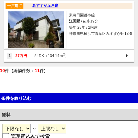
みすずが丘戸建
一戸建て
東急田園都市線
江田駅
/ 徒歩19分
築年 28年 / 2階建
神奈川県横浜市青葉区みすずが丘13-8
2
1
27万円
5LDK（134.14ｍ
）
10
件 (総物件数：
11
件)
条件を絞り込む
賃料
～
管理費込みで検索