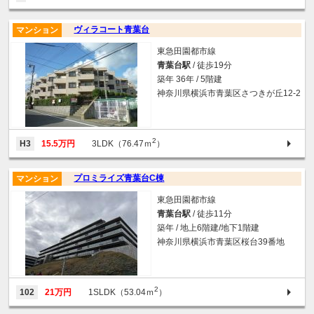
ヴィラコート青葉台
マンション
東急田園都市線
青葉台駅
/ 徒歩19分
築年 36年 / 5階建
神奈川県横浜市青葉区さつきが丘12-2
2
H3
15.5万円
3LDK（76.47ｍ
）
プロミライズ青葉台C棟
マンション
東急田園都市線
青葉台駅
/ 徒歩11分
築年 / 地上6階建/地下1階建
神奈川県横浜市青葉区桜台39番地
2
102
21万円
1SLDK（53.04ｍ
）