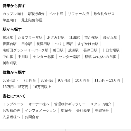
特集から探す
カップル向け
駅徒歩5分
ペット可
リフォーム済
敷金礼金ゼロ
学生向け
最上階角部屋
駅から探す
鷺沼駅
たまプラーザ駅
あざみ野駅
江田駅
市が尾駅
藤が丘駅
青葉台駅
田奈駅
長津田駅
つくし野駅
すずかけ台駅
南町田グランベリーパーク駅
町田駅
成瀬駅
長津田駅
十日市場駅
中山駅
中川駅
センター北駅
センター南駅
都筑ふれあいの丘駅
川和町駅
価格から探す
6万円以下
7万円台
8万円台
9万円台
10万円台
11万円～13万円
13万円～15万円
16万円以上
当社について
トップページ
オーナー様へ
管理物件ギャラリー
スタッフ紹介
お客様の声
インフォメーション
街紹介
会社概要
売買物件
入居者様へ
お問合せ