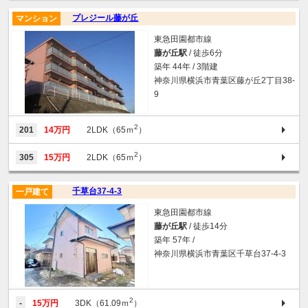
プレジール藤が丘
マンション
東急田園都市線
藤が丘駅
/ 徒歩6分
築年 44年 / 3階建
神奈川県横浜市青葉区藤が丘2丁目38-
9
2
201
14万円
2LDK（65ｍ
）
2
305
15万円
2LDK（65ｍ
）
千草台37-4-3
一戸建て
東急田園都市線
藤が丘駅
/ 徒歩14分
築年 57年 /
神奈川県横浜市青葉区千草台37-4-3
2
-
15万円
3DK（61.09ｍ
）