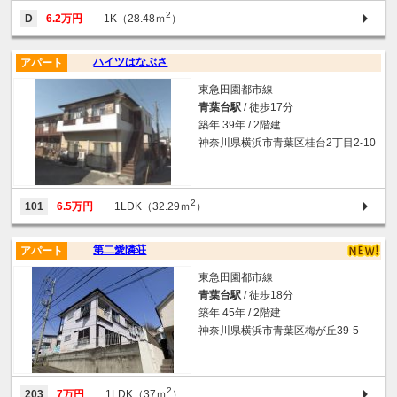
2
D
6.2万円
1K（28.48ｍ
）
ハイツはなぶさ
アパート
東急田園都市線
青葉台駅
/ 徒歩17分
築年 39年 / 2階建
神奈川県横浜市青葉区桂台2丁目2-10
2
101
6.5万円
1LDK（32.29ｍ
）
第二愛隣荘
アパート
東急田園都市線
青葉台駅
/ 徒歩18分
築年 45年 / 2階建
神奈川県横浜市青葉区梅が丘39-5
2
203
7万円
1LDK（37ｍ
）