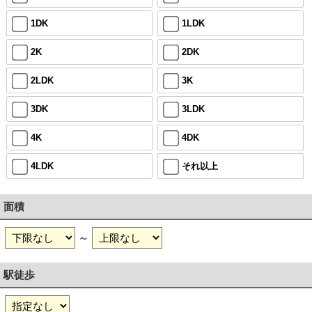
1DK
1LDK
2K
2DK
2LDK
3K
3DK
3LDK
4K
4DK
4LDK
それ以上
面積
～
駅徒歩