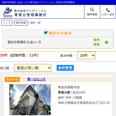
横浜市青葉区 礼金1ヶ月 | 株式会社アイディーエム 青葉台管理事務所
物件検索
お店へ連絡
トップ
>
物件検索
> 物件一覧
選択中の条件
条件
横浜市青葉区 礼金1ヶ月
変更
10
件 (総物件数：
11
件)
表示件数 ：
条件変更
並び順 ：
第一はなぶさ
アパート
東急田園都市線
青葉台駅
/ 徒歩18分
築年 29年 / 2階建
神奈川県横浜市青葉区桂台2丁目2-10