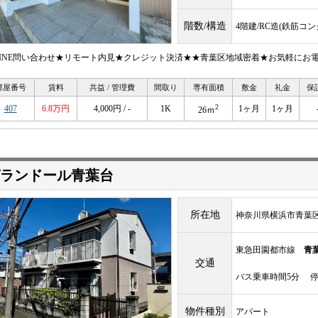
階数/構造
4階建/RC造(鉄筋コ
LINE問い合わせ★リモート内見★クレジット決済★★青葉区地域密着★お気軽にお
部屋番号
賃料
共益 / 管理費
間取り
専有面積
敷金
礼金
保
2
407
6.8万円
4,000円 / -
1K
1ヶ月
1ヶ月
26ｍ
ランドール青葉台
所在地
神奈川県横浜市青葉区
東急田園都市線
青
交通
バス乗車時間5分 停
物件種別
アパート