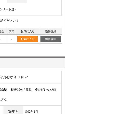
ンクリート造)
電話ください！
証金
償却
お気に入り
物件詳細
-
-
お気に入り
物件詳細
たちばな台1丁目3-2
葉台駅
徒歩19分 / 青31 桜台ビレッジ前
歩5分
築年月
1992年1月