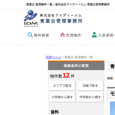
青葉台 賃貸物件一覧｜株式会社アイディーエム 青葉台管理事務所
物件検索
売買物件
入居者様
TOPページ
> 青葉台 賃貸物件一覧
検索条件の変更
青
12
物件数
件
棟数
エリアで絞る
沿線で絞る
モ
小学校から探す
中学校から探す
賃料