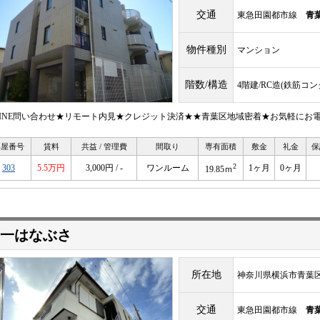
交通
東急田園都市線
青
物件種別
マンション
階数/構造
4階建/RC造(鉄筋コ
LINE問い合わせ★リモート内見★クレジット決済★★青葉区地域密着★お気軽にお
部屋番号
賃料
共益 / 管理費
間取り
専有面積
敷金
礼金
保
2
303
5.5万円
3,000円 / -
ワンルーム
1ヶ月
0ヶ月
19.85ｍ
一はなぶさ
所在地
神奈川県横浜市青葉区桂
交通
東急田園都市線
青