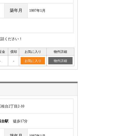
築年月
1997年1月
電話ください！
証金
償却
お気に入り
物件詳細
-
-
お気に入り
物件詳細
台2丁目2-10
葉台駅
徒歩17分
築年月
1987年1月