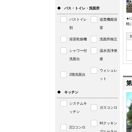
◆ バス・トイレ・洗面所
★
バストイレ
追焚機能浴
軽
別
室
浴室乾燥機
洗面所独立
シャワー付
温水洗浄便
洗面台
座
ウォシュレ
2階洗面台
ット
第
◆ キッチン
システムキ
ガスコンロ
ッチン
IHクッキン
2口コンロ
グヒーター