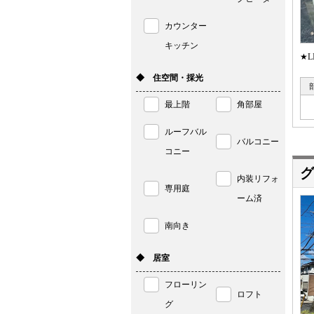
カウンター
キッチン
★
◆ 住空間・採光
最上階
角部屋
ルーフバル
バルコニー
コニー
グ
内装リフォ
専用庭
ーム済
南向き
◆ 居室
フローリン
ロフト
グ