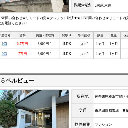
階数/構造
2階建/木造
LINE問い合わせ★リモート内見★クレジット決済★★LINE問い合わせ★リモート
にお電話ください！
部屋番号
賃料
共益 / 管理費
間取り
専有面積
敷金
礼金
保
2
105
6.5万円
3,000円 / -
1LDK
1ヶ月
1ヶ月
34ｍ
2
203
7万円
3,000円 / -
1LDK
1ヶ月
1ヶ月
37ｍ
５ベルビュー
所在地
神奈川県横浜市緑区十日
交通
東急田園都市線
青
物件種別
マンション