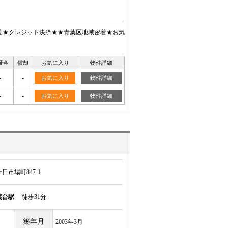
内見★クレジット決済★★青葉区地域密着★お気
証金
償却
お気に入り
物件詳細
-
-
お気に入り
物件詳細
-
-
お気に入り
物件詳細
市場町847-1
葉台駅
徒歩31分
築年月
2003年3月