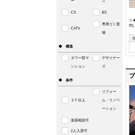
ー
ス
CS
BS
☆
専用ゴミ置
問い
CATV
場
◆ 構造
タワー型マ
デザイナー
ンション
ズ
プ
◆ 条件
リフォー
２Ｆ以上
ム・リノベ
ーション
楽器相談可
2人入居可