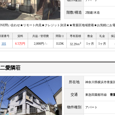
階数/構造
2階建/木造
LINE問い合わせ★リモート内見★クレジット決済★★青葉区地域密着★お気軽にお
部屋番号
賃料
共益 / 管理費
間取り
専有面積
敷金
礼金
保
2
101
6.5万円
2,000円 / -
1LDK
1ヶ月
1ヶ月
32.29ｍ
二愛隣荘
所在地
神奈川県横浜市青葉区梅
交通
東急田園都市線
青
物件種別
アパート