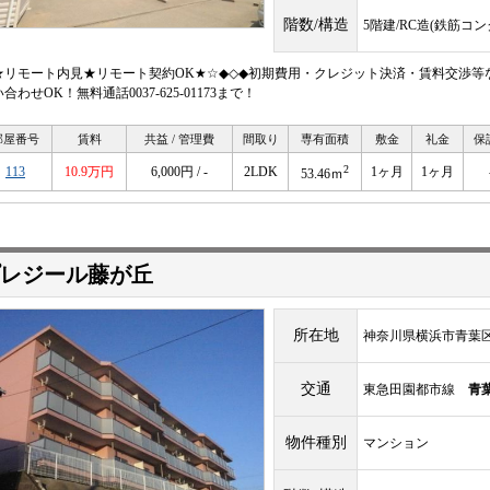
階数/構造
5階建/RC造(鉄筋コ
★リモート内見★リモート契約OK★☆◆◇◆初期費用・クレジット決済・賃料交渉等な
合わせOK！無料通話0037-625-01173まで！
部屋番号
賃料
共益 / 管理費
間取り
専有面積
敷金
礼金
保
2
113
10.9万円
6,000円 / -
2LDK
1ヶ月
1ヶ月
53.46ｍ
レジール藤が丘
所在地
神奈川県横浜市青葉区藤
交通
東急田園都市線
青
物件種別
マンション