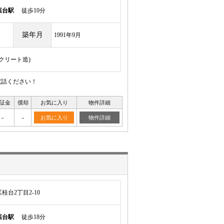
葉台駅
徒歩10分
築年月
1991年9月
ンクリート造)
電話ください！
証金
償却
お気に入り
物件詳細
-
-
お気に入り
物件詳細
台2丁目2-10
葉台駅
徒歩18分