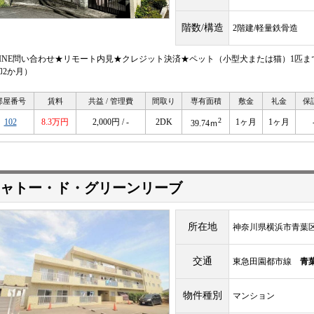
階数/構造
2階建/軽量鉄骨造
LINE問い合わせ★リモート内見★クレジット決済★ペット（小型犬または猫）1匹
却2か月）
部屋番号
賃料
共益 / 管理費
間取り
専有面積
敷金
礼金
保
2
102
8.3万円
2,000円 / -
2DK
1ヶ月
1ヶ月
39.74ｍ
ャトー・ド・グリーンリーブ
所在地
神奈川県横浜市青葉区さ
交通
東急田園都市線
青
物件種別
マンション