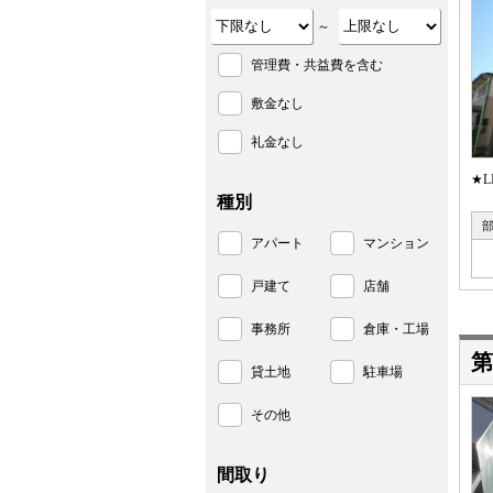
～
管理費・共益費を含む
敷金なし
礼金なし
★
種別
アパート
マンション
戸建て
店舗
事務所
倉庫・工場
第
貸土地
駐車場
その他
間取り