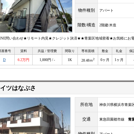
物件種別
アパート
階数/構造
2階建/木造
LINE問い合わせ★リモート内見★クレジット決済★★青葉区地域密着★お気軽にお
部屋番号
賃料
共益 / 管理費
間取り
専有面積
敷金
礼金
保
2
D
6.2万円
1,000円 / -
1K
0ヶ月
1ヶ月
28.48ｍ
イツはなぶさ
所在地
神奈川県横浜市青葉区桂
交通
東急田園都市線
青
物件種別
アパート