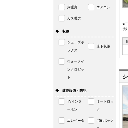
床暖房
エアコン
ガス暖房
★
償
◆ 収納
シューズボ
床下収納
ックス
ウォークイ
ンクロゼッ
シ
ト
◆ 建物設備・防犯
TVインタ
オートロッ
ーホン
ク
エレベータ
宅配ボック