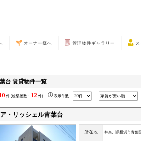
へ
オーナー様へ
管理物件ギャラリー
ス
葉台 賃貸物件一覧
10
12
件 (総部屋数：
件)
表示件数
ア・リッシェル青葉台
所在地
神奈川県横浜市青葉区青