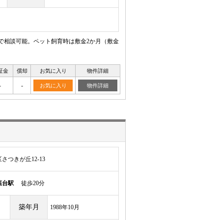
まで相談可能。ペット飼育時は敷金2か月（敷金
証金
償却
お気に入り
物件詳細
-
-
お気に入り
物件詳細
つきが丘12-13
葉台駅
徒歩20分
築年月
1988年10月