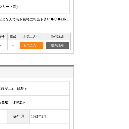
ンクリート造)
どなんでもお気軽に相談下さい◆◇◆LINE
証金
償却
お気に入り
物件詳細
-
-
お気に入り
物件詳細
が丘2丁目38-9
葉台駅
徒歩21分
築年月
1982年2月