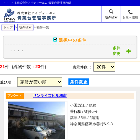
・・・・ | 株式会社アイディーエム 青葉台管理事務所
物件検索
お店へ連絡
トップ
>
物件検索
> 物件一覧
選択中の条件
条件
・・・・
変更
21
件 (総物件数：
23
件)
表示件数 ：
条件変更
並び順 ：
サンライズヒル湘南
アパート
小田急江ノ島線
善行駅
/ 徒歩5分
築年 35年 / 2階建
神奈川県藤沢市善行6-9-3