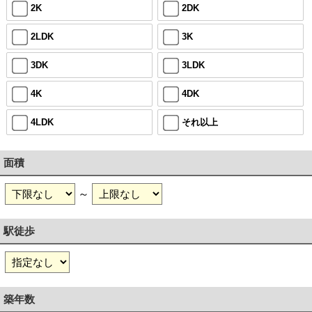
2K
2DK
2LDK
3K
3DK
3LDK
4K
4DK
4LDK
それ以上
面積
～
駅徒歩
築年数