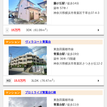
藤が丘駅
/ 徒歩14分
築年 57年 /
神奈川県横浜市青葉区千草台37-4-3
2
-
15万円
3DK（61.09ｍ
）
ヴィラコート青葉台
マンション
東急田園都市線
青葉台駅
/ 徒歩19分
築年 36年 / 5階建
神奈川県横浜市青葉区さつきが丘12-2
2
H3
15.5万円
3LDK（76.47ｍ
）
プロミライズ青葉台C棟
マンション
東急田園都市線
青葉台駅
/ 徒歩11分