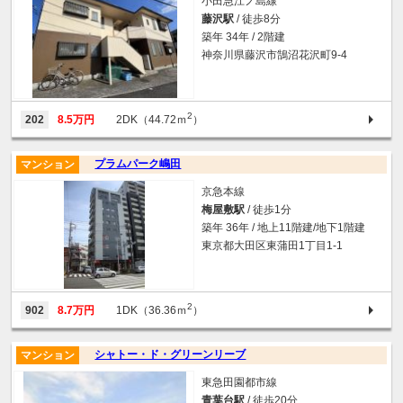
小田急江ノ島線
藤沢駅
/ 徒歩8分
築年 34年 / 2階建
神奈川県藤沢市鵠沼花沢町9-4
2
202
8.5万円
2DK（44.72ｍ
）
プラムパーク嶋田
マンション
京急本線
梅屋敷駅
/ 徒歩1分
築年 36年 / 地上11階建/地下1階建
東京都大田区東蒲田1丁目1-1
2
902
8.7万円
1DK（36.36ｍ
）
シャトー・ド・グリーンリーブ
マンション
東急田園都市線
青葉台駅
/ 徒歩20分