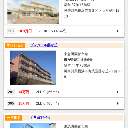
築年 37年 / 5階建
神奈川県横浜市青葉区さつきが丘12-
13
2
113
10.9万円
2LDK（53.46ｍ
）
プレジール藤が丘
マンション
東急田園都市線
藤が丘駅
/ 徒歩6分
築年 44年 / 3階建
神奈川県横浜市青葉区藤が丘2丁目38-
9
2
201
14万円
2LDK（65ｍ
）
2
305
15万円
2LDK（65ｍ
）
千草台37-4-3
一戸建て
東急田園都市線