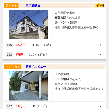
第二愛隣荘
アパート
東急田園都市線
青葉台駅
/ 徒歩18分
築年 45年 / 2階建
神奈川県横浜市青葉区梅が丘39-5
2
105
6.5万円
1LDK（34ｍ
）
2
203
7万円
1LDK（37ｍ
）
第５ベルビュー
マンション
ＪＲ横浜線
十日市場駅
/ 徒歩7分
築年 23年 / 4階建
神奈川県横浜市緑区十日市場町847-1
2
407
6.8万円
1K（26ｍ
）