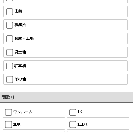
店舗
事務所
倉庫・工場
貸土地
駐車場
その他
間取り
ワンルーム
1K
1DK
1LDK