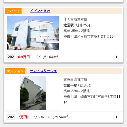
メゾンときわ
アパート
ＪＲ東海道本線
辻堂駅
/ 徒歩25分
築年 35年 / 2階建
神奈川県茅ヶ崎市常盤町3丁目19
2
202
6.9万円
3K（51.64ｍ
）
サン・スリージェ
マンション
東急田園都市線
宮前平駅
/ 徒歩8分
築年 22年 / 2階建
神奈川県川崎市宮前区宮前平3丁目11-
14
2
202
7万円
ワンルーム（25.54ｍ
）