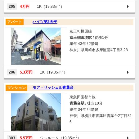
2
205
4万円
1K（19.83ｍ
）
ハイツ第2天平
アパート
京王相模原線
京王稲田堤駅
/ 徒歩1分
築年 43年 / 2階建
神奈川県川崎市多摩区菅4丁目3-28
2
206
5.3万円
1K（19.85ｍ
）
モア・リッシェル青葉台
マンション
東急田園都市線
青葉台駅
/ 徒歩10分
築年 34年 / 4階建
神奈川県横浜市青葉区青葉台2丁目31-
6
2
303
5.5万円
ワンルーム（19.85ｍ
）