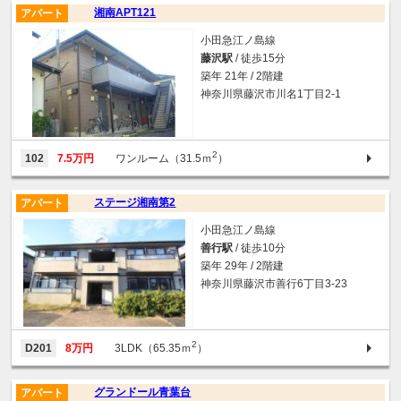
湘南APT121
アパート
小田急江ノ島線
藤沢駅
/ 徒歩15分
築年 21年 / 2階建
神奈川県藤沢市川名1丁目2-1
2
102
7.5万円
ワンルーム（31.5ｍ
）
ステージ湘南第2
アパート
小田急江ノ島線
善行駅
/ 徒歩10分
築年 29年 / 2階建
神奈川県藤沢市善行6丁目3-23
2
D201
8万円
3LDK（65.35ｍ
）
グランドール青葉台
アパート