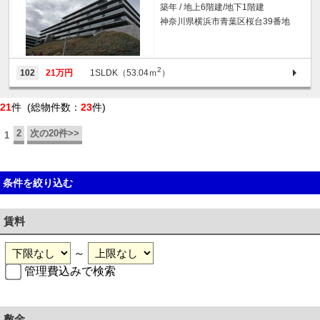
築年 / 地上6階建/地下1階建
神奈川県横浜市青葉区桜台39番地
2
102
21万円
1SLDK（53.04ｍ
）
21
件 (総物件数：
23
件)
2
次の20件>>
1
条件を絞り込む
賃料
～
管理費込みで検索
敷金