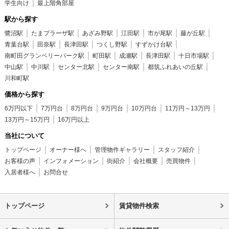
学生向け
最上階角部屋
駅から探す
鷺沼駅
たまプラーザ駅
あざみ野駅
江田駅
市が尾駅
藤が丘駅
青葉台駅
田奈駅
長津田駅
つくし野駅
すずかけ台駅
南町田グランベリーパーク駅
町田駅
成瀬駅
長津田駅
十日市場駅
中山駅
中川駅
センター北駅
センター南駅
都筑ふれあいの丘駅
川和町駅
価格から探す
6万円以下
7万円台
8万円台
9万円台
10万円台
11万円～13万円
13万円～15万円
16万円以上
当社について
トップページ
オーナー様へ
管理物件ギャラリー
スタッフ紹介
お客様の声
インフォメーション
街紹介
会社概要
売買物件
入居者様へ
お問合せ
トップページ
賃貸物件検索