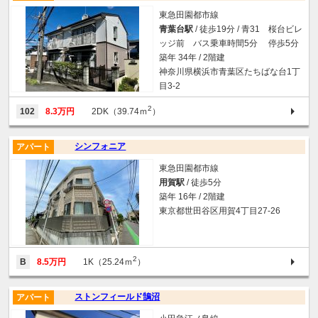
東急田園都市線
青葉台駅
/ 徒歩19分 / 青31 桜台ビレ
ッジ前 バス乗車時間5分 停歩5分
築年 34年 / 2階建
神奈川県横浜市青葉区たちばな台1丁
目3-2
2
102
8.3万円
2DK（39.74ｍ
）
シンフォニア
アパート
東急田園都市線
用賀駅
/ 徒歩5分
築年 16年 / 2階建
東京都世田谷区用賀4丁目27-26
2
B
8.5万円
1K（25.24ｍ
）
ストンフィールド鵠沼
アパート