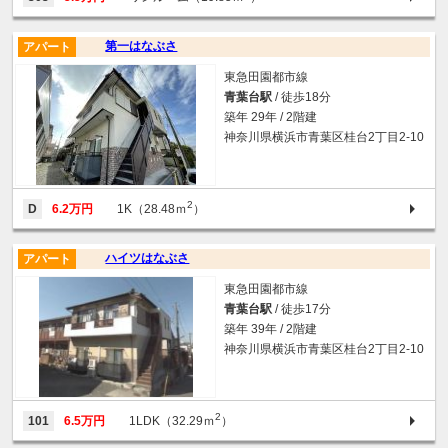
第一はなぶさ
アパート
東急田園都市線
青葉台駅
/ 徒歩18分
築年 29年 / 2階建
神奈川県横浜市青葉区桂台2丁目2-10
2
D
6.2万円
1K（28.48ｍ
）
ハイツはなぶさ
アパート
東急田園都市線
青葉台駅
/ 徒歩17分
築年 39年 / 2階建
神奈川県横浜市青葉区桂台2丁目2-10
2
101
6.5万円
1LDK（32.29ｍ
）