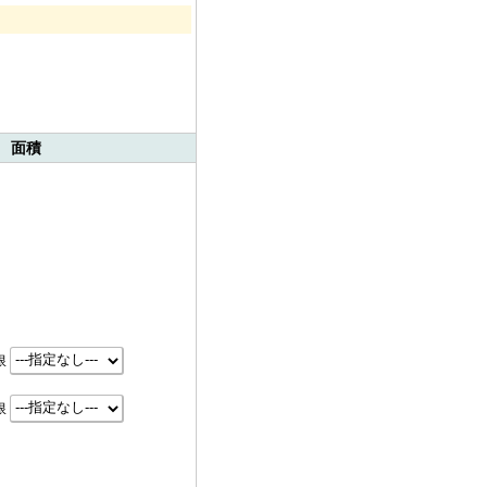
 面積
限
限