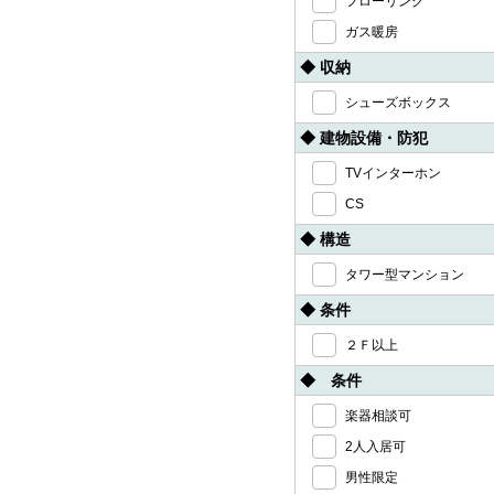
フローリング
ガス暖房
◆ 収納
シューズボックス
◆ 建物設備・防犯
TVインターホン
CS
◆ 構造
タワー型マンション
◆ 条件
２Ｆ以上
◆ 条件
楽器相談可
2人入居可
男性限定