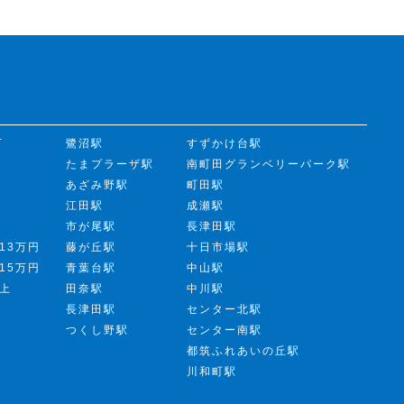
下
鷺沼駅
すずかけ台駅
たまプラーザ駅
南町田グランベリーパーク駅
あざみ野駅
町田駅
江田駅
成瀬駅
市が尾駅
長津田駅
13万円
藤が丘駅
十日市場駅
15万円
青葉台駅
中山駅
以上
田奈駅
中川駅
長津田駅
センター北駅
つくし野駅
センター南駅
都筑ふれあいの丘駅
川和町駅