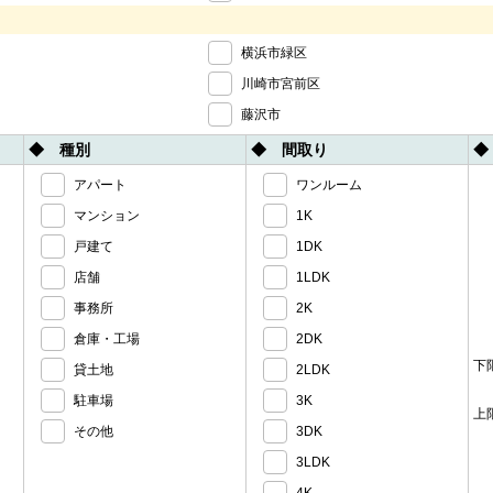
横浜市緑区
川崎市宮前区
藤沢市
◆ 種別
◆ 間取り
◆
アパート
ワンルーム
マンション
1K
戸建て
1DK
店舗
1LDK
事務所
2K
倉庫・工場
2DK
下
貸土地
2LDK
駐車場
3K
上
その他
3DK
3LDK
4K