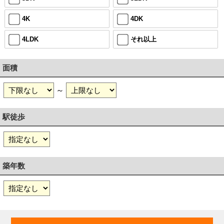
4K
4DK
4LDK
それ以上
面積
～
駅徒歩
築年数