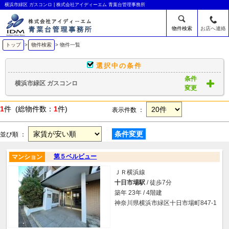
横浜市緑区 ガスコンロ | 株式会社アイディーエム 青葉台管理事務所
物件検索
お店へ連絡
トップ
>
物件検索
> 物件一覧
選択中の条件
条件
横浜市緑区 ガスコンロ
変更
1
件 (総物件数：
1
件)
表示件数 ：
条件変更
並び順 ：
第５ベルビュー
マンション
ＪＲ横浜線
十日市場駅
/ 徒歩7分
築年 23年 / 4階建
神奈川県横浜市緑区十日市場町847-1