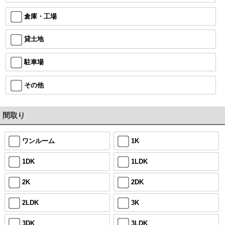
倉庫・工場
貸土地
駐車場
その他
間取り
ワンルーム
1K
1DK
1LDK
2K
2DK
2LDK
3K
3DK
3LDK