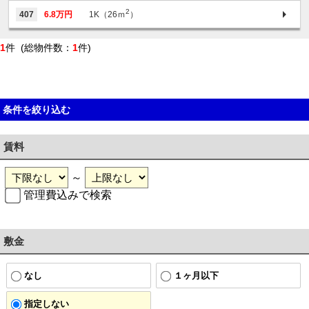
2
407
6.8万円
1K（26ｍ
）
1
件 (総物件数：
1
件)
条件を絞り込む
賃料
～
管理費込みで検索
敷金
なし
１ヶ月以下
指定しない