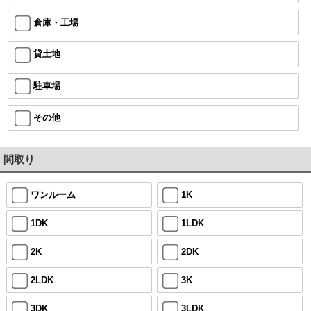
倉庫・工場
貸土地
駐車場
その他
間取り
ワンルーム
1K
1DK
1LDK
2K
2DK
2LDK
3K
3DK
3LDK