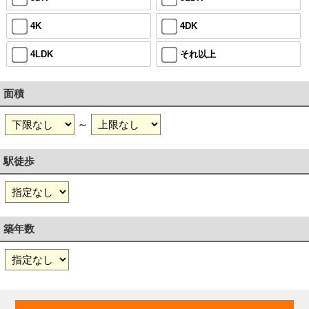
4K
4DK
4LDK
それ以上
面積
～
駅徒歩
築年数