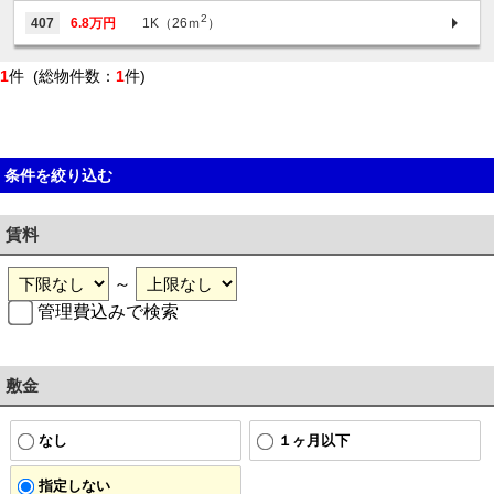
2
407
6.8万円
1K（26ｍ
）
1
件 (総物件数：
1
件)
条件を絞り込む
賃料
～
管理費込みで検索
敷金
なし
１ヶ月以下
指定しない