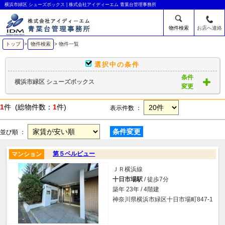
横浜市緑区 シューズボックス | 株式会社アイディーエム 青葉台管理事務所
物件検索
お店へ連絡
トップ
>
物件検索
> 物件一覧
選択中の条件
条件
横浜市緑区 シューズボックス
変更
1
件 (総物件数：
1
件)
表示件数 ：
条件変更
並び順 ：
第５ベルビュー
マンション
ＪＲ横浜線
十日市場駅
/ 徒歩7分
築年 23年 / 4階建
神奈川県横浜市緑区十日市場町847-1