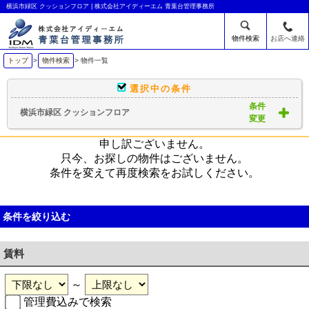
横浜市緑区 クッションフロア | 株式会社アイディーエム 青葉台管理事務所
物件検索
お店へ連絡
トップ
>
物件検索
> 物件一覧
選択中の条件
条件
横浜市緑区 クッションフロア
変更
申し訳ございません。
只今、お探しの物件はございません。
条件を変えて再度検索をお試しください。
条件を絞り込む
賃料
～
管理費込みで検索