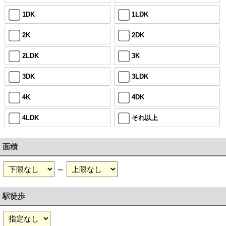
1DK
1LDK
2K
2DK
2LDK
3K
3DK
3LDK
4K
4DK
4LDK
それ以上
面積
～
駅徒歩