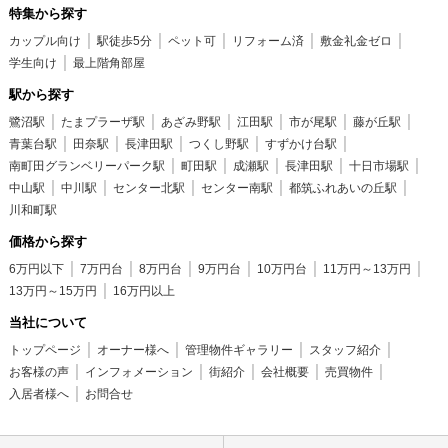
特集から探す
カップル向け
駅徒歩5分
ペット可
リフォーム済
敷金礼金ゼロ
学生向け
最上階角部屋
駅から探す
鷺沼駅
たまプラーザ駅
あざみ野駅
江田駅
市が尾駅
藤が丘駅
青葉台駅
田奈駅
長津田駅
つくし野駅
すずかけ台駅
南町田グランベリーパーク駅
町田駅
成瀬駅
長津田駅
十日市場駅
中山駅
中川駅
センター北駅
センター南駅
都筑ふれあいの丘駅
川和町駅
価格から探す
6万円以下
7万円台
8万円台
9万円台
10万円台
11万円～13万円
13万円～15万円
16万円以上
当社について
トップページ
オーナー様へ
管理物件ギャラリー
スタッフ紹介
お客様の声
インフォメーション
街紹介
会社概要
売買物件
入居者様へ
お問合せ