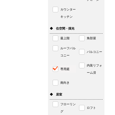
カウンター
キッチン
◆ 住空間・採光
最上階
角部屋
ルーフバル
バルコニー
コニー
内装リフォ
専用庭
ーム済
南向き
◆ 居室
フローリン
ロフト
グ