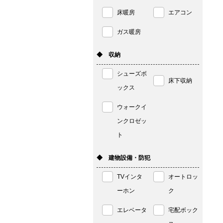
床暖房
エアコン
ガス暖房
◆ 収納
シューズボ
床下収納
ックス
ウォークイ
ンクロゼッ
ト
◆ 建物設備・防犯
TVインタ
オートロッ
ーホン
ク
エレベータ
宅配ボック