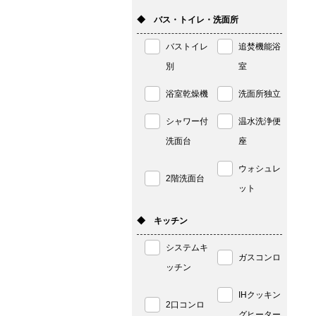
◆ バス・トイレ・洗面所
バストイレ
追焚機能浴
別
室
浴室乾燥機
洗面所独立
シャワー付
温水洗浄便
洗面台
座
ウォシュレ
2階洗面台
ット
◆ キッチン
システムキ
ガスコンロ
ッチン
IHクッキン
2口コンロ
グヒーター