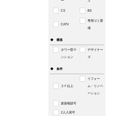
ー
ス
CS
BS
専用ゴミ置
CATV
場
◆ 構造
タワー型マ
デザイナー
ンション
ズ
◆ 条件
リフォー
２Ｆ以上
ム・リノベ
ーション
楽器相談可
2人入居可