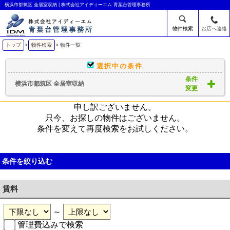
横浜市都筑区 全居室収納 | 株式会社アイディーエム 青葉台管理事務所
物件検索
お店へ連絡
トップ
>
物件検索
> 物件一覧
選択中の条件
条件
横浜市都筑区 全居室収納
変更
申し訳ございません。
只今、お探しの物件はございません。
条件を変えて再度検索をお試しください。
条件を絞り込む
賃料
～
管理費込みで検索