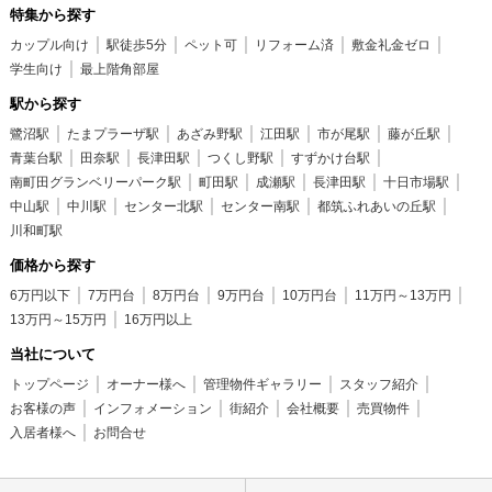
特集から探す
カップル向け
駅徒歩5分
ペット可
リフォーム済
敷金礼金ゼロ
学生向け
最上階角部屋
駅から探す
鷺沼駅
たまプラーザ駅
あざみ野駅
江田駅
市が尾駅
藤が丘駅
青葉台駅
田奈駅
長津田駅
つくし野駅
すずかけ台駅
南町田グランベリーパーク駅
町田駅
成瀬駅
長津田駅
十日市場駅
中山駅
中川駅
センター北駅
センター南駅
都筑ふれあいの丘駅
川和町駅
価格から探す
6万円以下
7万円台
8万円台
9万円台
10万円台
11万円～13万円
13万円～15万円
16万円以上
当社について
トップページ
オーナー様へ
管理物件ギャラリー
スタッフ紹介
お客様の声
インフォメーション
街紹介
会社概要
売買物件
入居者様へ
お問合せ