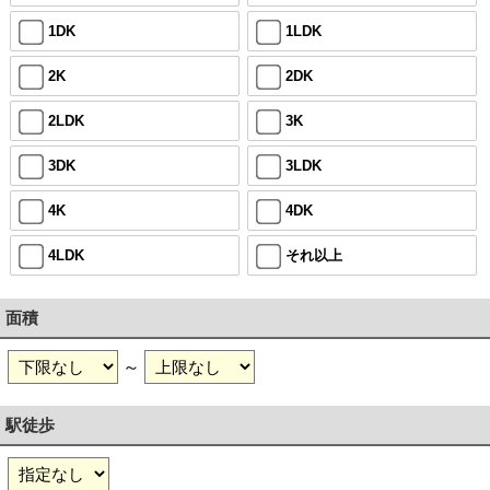
1DK
1LDK
2K
2DK
2LDK
3K
3DK
3LDK
4K
4DK
4LDK
それ以上
面積
～
駅徒歩