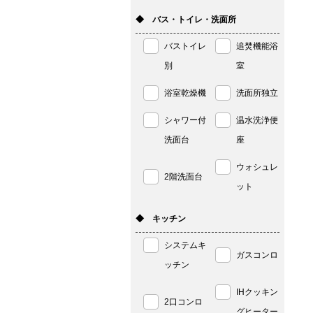
◆ バス・トイレ・洗面所
バストイレ
追焚機能浴
別
室
浴室乾燥機
洗面所独立
シャワー付
温水洗浄便
洗面台
座
ウォシュレ
2階洗面台
ット
◆ キッチン
システムキ
ガスコンロ
ッチン
IHクッキン
2口コンロ
グヒーター