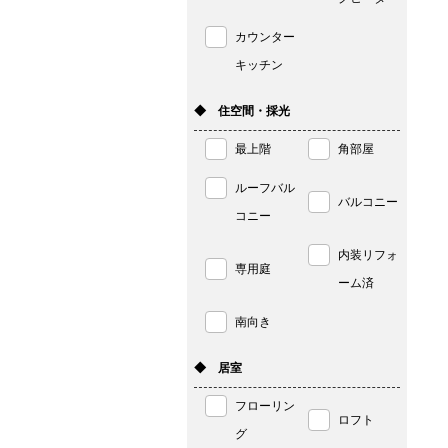
カウンター
キッチン
◆ 住空間・採光
最上階
角部屋
ルーフバル
バルコニー
コニー
内装リフォ
専用庭
ーム済
南向き
◆ 居室
フローリン
ロフト
グ