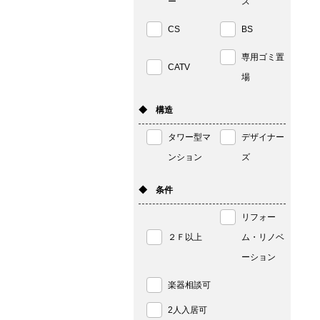
ー
ス
CS
BS
専用ゴミ置
CATV
場
◆ 構造
タワー型マ
デザイナー
ンション
ズ
◆ 条件
リフォー
２Ｆ以上
ム・リノベ
ーション
楽器相談可
2人入居可