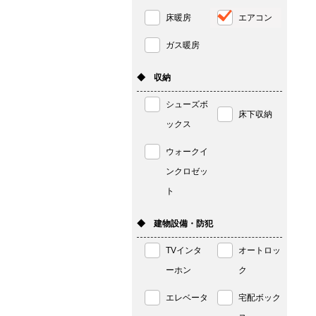
床暖房
エアコン
ガス暖房
◆ 収納
シューズボ
床下収納
ックス
ウォークイ
ンクロゼッ
ト
◆ 建物設備・防犯
TVインタ
オートロッ
ーホン
ク
エレベータ
宅配ボック