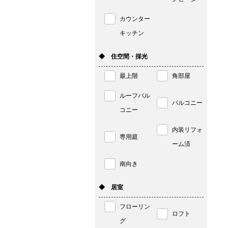
カウンター
キッチン
◆ 住空間・採光
最上階
角部屋
ルーフバル
バルコニー
コニー
内装リフォ
専用庭
ーム済
南向き
◆ 居室
フローリン
ロフト
グ