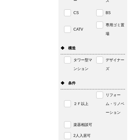
ー
ス
CS
BS
専用ゴミ置
CATV
場
◆ 構造
タワー型マ
デザイナー
ンション
ズ
◆ 条件
リフォー
２Ｆ以上
ム・リノベ
ーション
楽器相談可
2人入居可