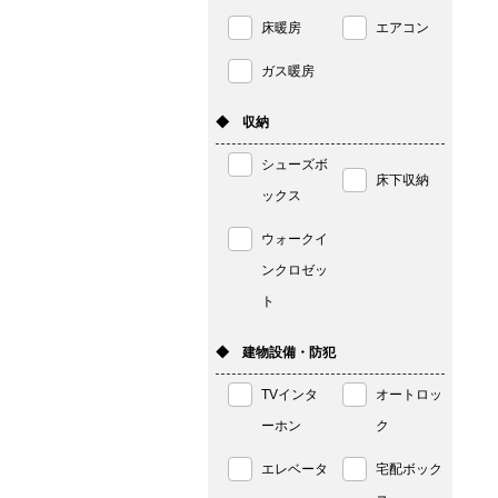
床暖房
エアコン
ガス暖房
◆ 収納
シューズボ
床下収納
ックス
ウォークイ
ンクロゼッ
ト
◆ 建物設備・防犯
TVインタ
オートロッ
ーホン
ク
エレベータ
宅配ボック