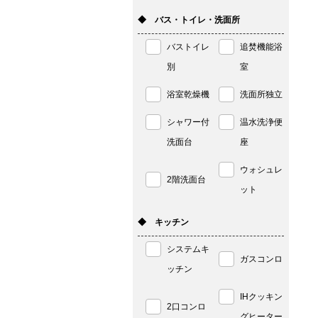
◆ バス・トイレ・洗面所
バストイレ
追焚機能浴
別
室
浴室乾燥機
洗面所独立
シャワー付
温水洗浄便
洗面台
座
ウォシュレ
2階洗面台
ット
◆ キッチン
システムキ
ガスコンロ
ッチン
IHクッキン
2口コンロ
グヒーター