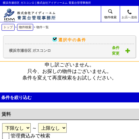
横浜市瀬谷区 ガスコンロ | 株式会社アイディーエム 青葉台管理事務所
物件検索
お店へ連絡
トップ
>
物件検索
> 物件一覧
選択中の条件
条件
横浜市瀬谷区 ガスコンロ
変更
申し訳ございません。
只今、お探しの物件はございません。
条件を変えて再度検索をお試しください。
条件を絞り込む
賃料
～
管理費込みで検索