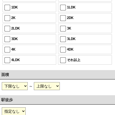
1DK
1LDK
2K
2DK
2LDK
3K
3DK
3LDK
4K
4DK
4LDK
それ以上
面積
～
駅徒歩