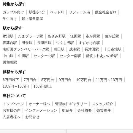
特集から探す
カップル向け
駅徒歩5分
ペット可
リフォーム済
敷金礼金ゼロ
学生向け
最上階角部屋
駅から探す
鷺沼駅
たまプラーザ駅
あざみ野駅
江田駅
市が尾駅
藤が丘駅
青葉台駅
田奈駅
長津田駅
つくし野駅
すずかけ台駅
南町田グランベリーパーク駅
町田駅
成瀬駅
長津田駅
十日市場駅
中山駅
中川駅
センター北駅
センター南駅
都筑ふれあいの丘駅
川和町駅
価格から探す
6万円以下
7万円台
8万円台
9万円台
10万円台
11万円～13万円
13万円～15万円
16万円以上
当社について
トップページ
オーナー様へ
管理物件ギャラリー
スタッフ紹介
お客様の声
インフォメーション
街紹介
会社概要
売買物件
入居者様へ
お問合せ