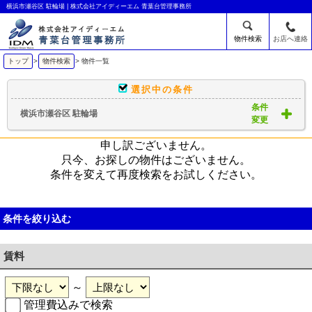
横浜市瀬谷区 駐輪場 | 株式会社アイディーエム 青葉台管理事務所
物件検索
お店へ連絡
トップ
>
物件検索
> 物件一覧
選択中の条件
条件
横浜市瀬谷区 駐輪場
変更
申し訳ございません。
只今、お探しの物件はございません。
条件を変えて再度検索をお試しください。
条件を絞り込む
賃料
～
管理費込みで検索