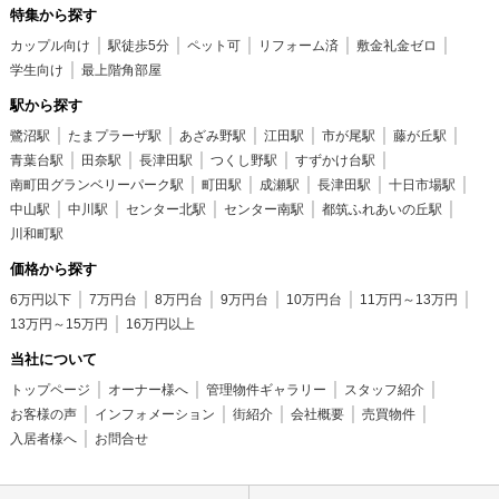
特集から探す
カップル向け
駅徒歩5分
ペット可
リフォーム済
敷金礼金ゼロ
学生向け
最上階角部屋
駅から探す
鷺沼駅
たまプラーザ駅
あざみ野駅
江田駅
市が尾駅
藤が丘駅
青葉台駅
田奈駅
長津田駅
つくし野駅
すずかけ台駅
南町田グランベリーパーク駅
町田駅
成瀬駅
長津田駅
十日市場駅
中山駅
中川駅
センター北駅
センター南駅
都筑ふれあいの丘駅
川和町駅
価格から探す
6万円以下
7万円台
8万円台
9万円台
10万円台
11万円～13万円
13万円～15万円
16万円以上
当社について
トップページ
オーナー様へ
管理物件ギャラリー
スタッフ紹介
お客様の声
インフォメーション
街紹介
会社概要
売買物件
入居者様へ
お問合せ