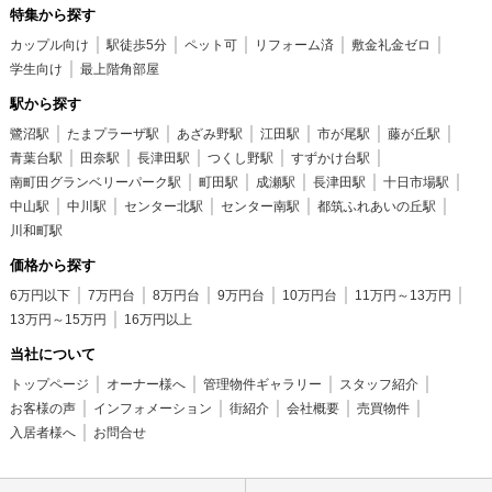
特集から探す
カップル向け
駅徒歩5分
ペット可
リフォーム済
敷金礼金ゼロ
学生向け
最上階角部屋
駅から探す
鷺沼駅
たまプラーザ駅
あざみ野駅
江田駅
市が尾駅
藤が丘駅
青葉台駅
田奈駅
長津田駅
つくし野駅
すずかけ台駅
南町田グランベリーパーク駅
町田駅
成瀬駅
長津田駅
十日市場駅
中山駅
中川駅
センター北駅
センター南駅
都筑ふれあいの丘駅
川和町駅
価格から探す
6万円以下
7万円台
8万円台
9万円台
10万円台
11万円～13万円
13万円～15万円
16万円以上
当社について
トップページ
オーナー様へ
管理物件ギャラリー
スタッフ紹介
お客様の声
インフォメーション
街紹介
会社概要
売買物件
入居者様へ
お問合せ