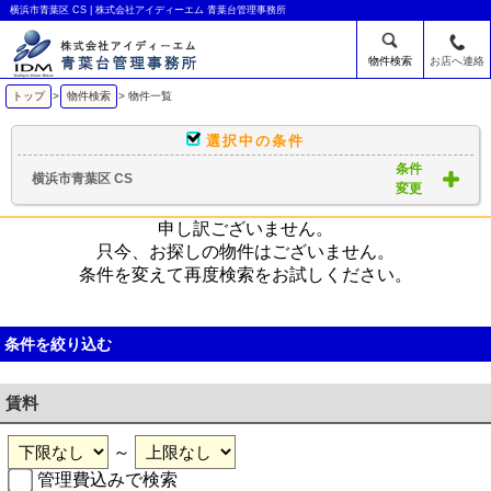
横浜市青葉区 CS | 株式会社アイディーエム 青葉台管理事務所
物件検索
お店へ連絡
トップ
>
物件検索
> 物件一覧
選択中の条件
条件
横浜市青葉区 CS
変更
申し訳ございません。
只今、お探しの物件はございません。
条件を変えて再度検索をお試しください。
条件を絞り込む
賃料
～
管理費込みで検索