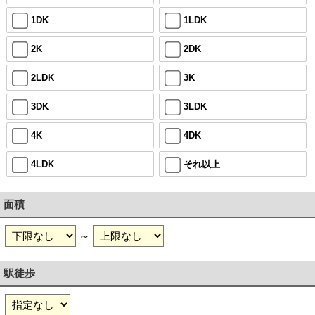
1DK
1LDK
2K
2DK
2LDK
3K
3DK
3LDK
4K
4DK
4LDK
それ以上
面積
～
駅徒歩