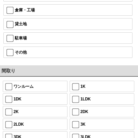
倉庫・工場
貸土地
駐車場
その他
間取り
ワンルーム
1K
1DK
1LDK
2K
2DK
2LDK
3K
3DK
3LDK