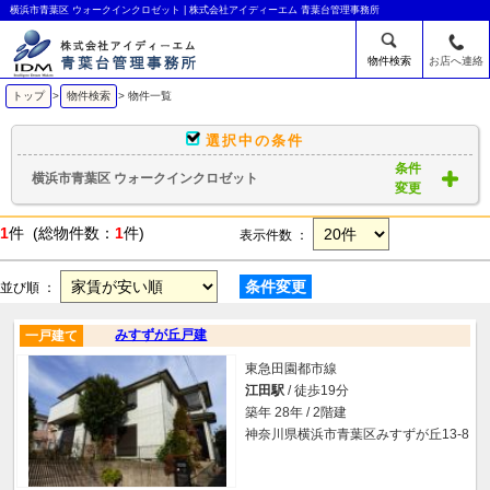
横浜市青葉区 ウォークインクロゼット | 株式会社アイディーエム 青葉台管理事務所
物件検索
お店へ連絡
トップ
>
物件検索
> 物件一覧
選択中の条件
条件
横浜市青葉区 ウォークインクロゼット
変更
1
件 (総物件数：
1
件)
表示件数 ：
条件変更
並び順 ：
みすずが丘戸建
一戸建て
東急田園都市線
江田駅
/ 徒歩19分
築年 28年 / 2階建
神奈川県横浜市青葉区みすずが丘13-8