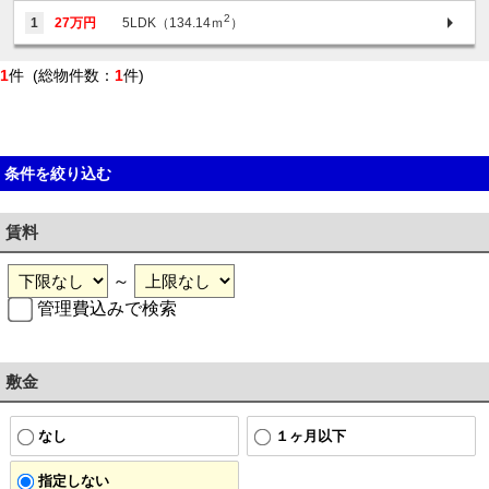
2
1
27万円
5LDK（134.14ｍ
）
1
件 (総物件数：
1
件)
条件を絞り込む
賃料
～
管理費込みで検索
敷金
なし
１ヶ月以下
指定しない