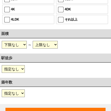
4K
4DK
4LDK
それ以上
面積
～
駅徒歩
築年数