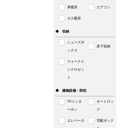
床暖房
エアコン
ガス暖房
◆ 収納
シューズボ
床下収納
ックス
ウォークイ
ンクロゼッ
ト
◆ 建物設備・防犯
TVインタ
オートロッ
ーホン
ク
エレベータ
宅配ボック