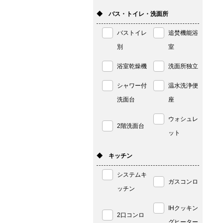
◆ バス・トイレ・洗面所
バストイレ
追焚機能浴
別
室
浴室乾燥機
洗面所独立
シャワー付
温水洗浄便
洗面台
座
ウォシュレ
2階洗面台
ット
◆ キッチン
システムキ
ガスコンロ
ッチン
IHクッキン
2口コンロ
グヒーター