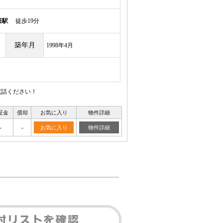
田駅
徒歩19分
築年月
1998年4月
電話ください！
証金
償却
お気に入り
物件詳細
-
-
お気に入り
物件詳細