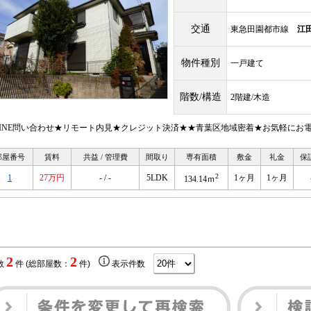
交通
東急田園都市線
江
物件種別
一戸建て
階数/構造
2階建/木造
LINE問い合わせ★リモート内見★クレジット決済★★青葉区地域密着★お気軽にお
部屋番号
賃料
共益 / 管理費
間取り
専有面積
敷金
礼金
保
2
1
27万円
- / -
5LDK
1ヶ月
1ヶ月
134.14ｍ
2
2
数
件 (総部屋数：
件)
表示件数