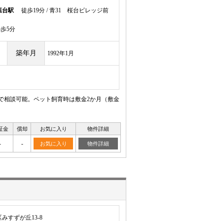
葉台駅
徒歩19分 / 青31 桜台ビレッジ前
歩5分
築年月
1992年1月
まで相談可能。ペット飼育時は敷金2か月（敷金
証金
償却
お気に入り
物件詳細
-
-
お気に入り
物件詳細
みすずが丘13-8