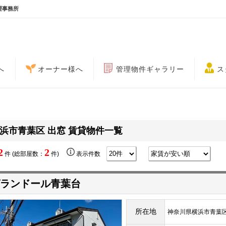
理事務所
へ
オーナー様へ
管理物件ギャラリー
ス
浜市青葉区 出窓 賃貸物件一覧
2
2
件 (総部屋数：
件)
表示件数
ランドール青葉台
所在地
神奈川県横浜市青葉区