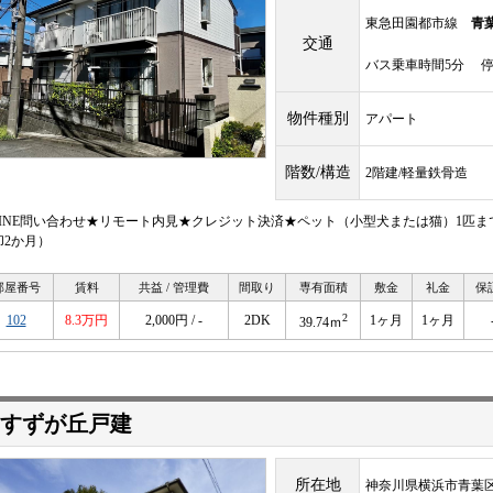
東急田園都市線
青
交通
バス乗車時間5分 停
物件種別
アパート
階数/構造
2階建/軽量鉄骨造
LINE問い合わせ★リモート内見★クレジット決済★ペット（小型犬または猫）1匹
却2か月）
部屋番号
賃料
共益 / 管理費
間取り
専有面積
敷金
礼金
保
2
102
8.3万円
2,000円 / -
2DK
1ヶ月
1ヶ月
39.74ｍ
すずが丘戸建
所在地
神奈川県横浜市青葉区