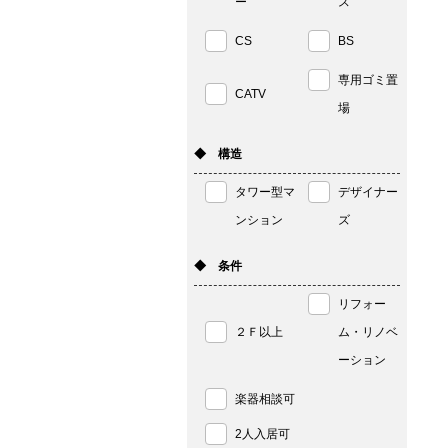
ー
ス
CS
BS
専用ゴミ置
CATV
場
◆ 構造
タワー型マ
デザイナー
ンション
ズ
◆ 条件
リフォー
２Ｆ以上
ム・リノベ
ーション
楽器相談可
2人入居可