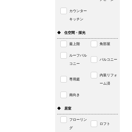
カウンター
キッチン
◆ 住空間・採光
最上階
角部屋
ルーフバル
バルコニー
コニー
内装リフォ
専用庭
ーム済
南向き
◆ 居室
フローリン
ロフト
グ