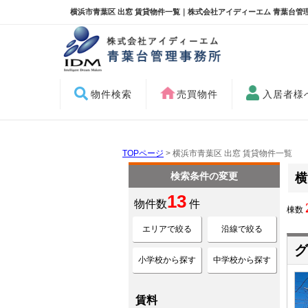
横浜市青葉区 出窓 賃貸物件一覧｜株式会社アイディーエム 青葉台管
物件検索
売買物件
入居者様
TOPページ
> 横浜市青葉区 出窓 賃貸物件一覧
検索条件の変更
横
13
物件数
件
棟数
エリアで絞る
沿線で絞る
グ
小学校から探す
中学校から探す
賃料