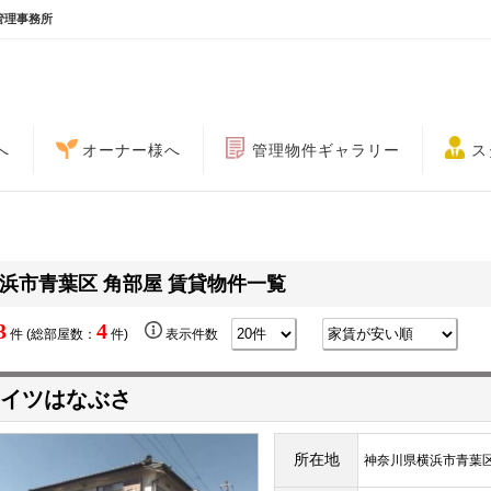
管理事務所
へ
オーナー様へ
管理物件ギャラリー
ス
浜市青葉区 角部屋 賃貸物件一覧
3
4
件 (総部屋数：
件)
表示件数
イツはなぶさ
所在地
神奈川県横浜市青葉区桂