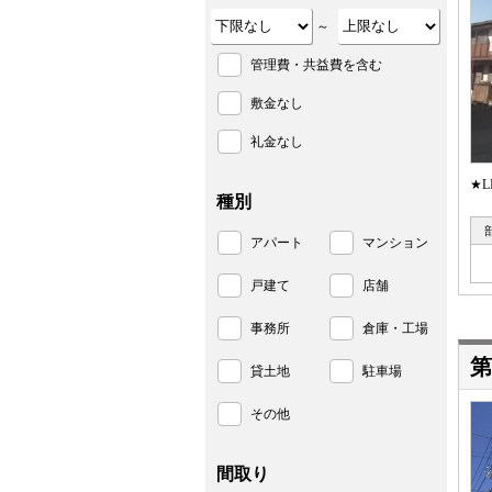
～
管理費・共益費を含む
敷金なし
礼金なし
★
種別
アパート
マンション
戸建て
店舗
事務所
倉庫・工場
第
貸土地
駐車場
その他
間取り