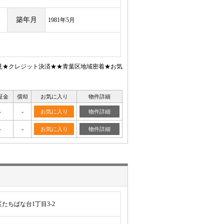
築年月
1981年5月
内見★クレジット決済★★青葉区地域密着★お気
証金
償却
お気に入り
物件詳細
-
-
お気に入り
物件詳細
-
-
お気に入り
物件詳細
たちばな台1丁目3-2