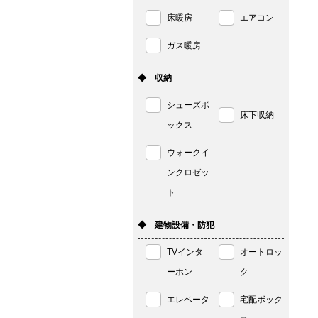
床暖房
エアコン
ガス暖房
◆ 収納
シューズボ
床下収納
ックス
ウォークイ
ンクロゼッ
ト
◆ 建物設備・防犯
TVインタ
オートロッ
ーホン
ク
エレベータ
宅配ボック