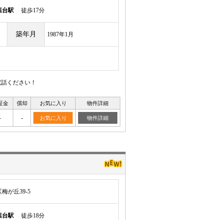
葉台駅
徒歩17分
築年月
1987年1月
電話ください！
証金
償却
お気に入り
物件詳細
-
-
お気に入り
物件詳細
が丘39-5
葉台駅
徒歩18分