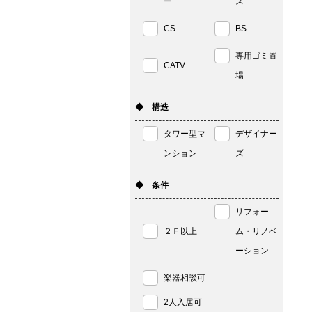
ー
ス
CS
BS
専用ゴミ置
CATV
場
◆ 構造
タワー型マ
デザイナー
ンション
ズ
◆ 条件
リフォー
２Ｆ以上
ム・リノベ
ーション
楽器相談可
2人入居可