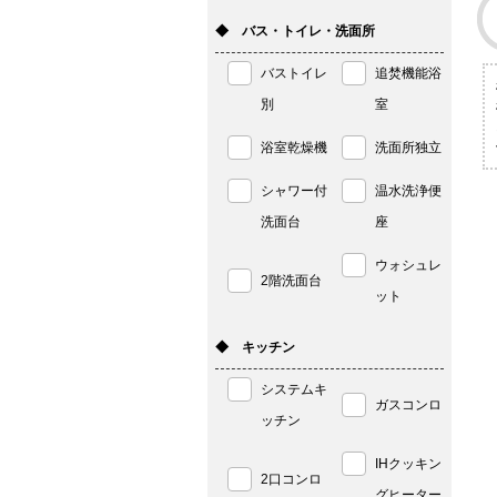
◆ バス・トイレ・洗面所
バストイレ
追焚機能浴
別
室
浴室乾燥機
洗面所独立
シャワー付
温水洗浄便
洗面台
座
ウォシュレ
2階洗面台
ット
◆ キッチン
システムキ
ガスコンロ
ッチン
IHクッキン
2口コンロ
グヒーター