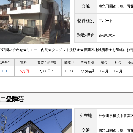
交通
東急田園都市線
青
物件種別
アパート
階数/構造
2階建/木造
LINE問い合わせ★リモート内見★クレジット決済★★青葉区地域密着★お気軽にお
部屋番号
賃料
共益 / 管理費
間取り
専有面積
敷金
礼金
保
2
101
6.5万円
2,000円 / -
1LDK
1ヶ月
1ヶ月
32.29ｍ
二愛隣荘
所在地
神奈川県横浜市青葉区梅
交通
東急田園都市線
青