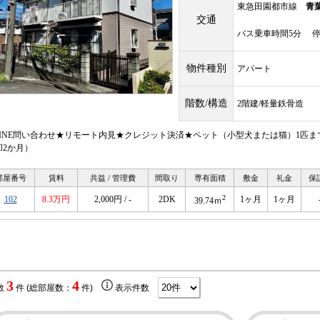
東急田園都市線
青
交通
バス乗車時間5分 停
物件種別
アパート
階数/構造
2階建/軽量鉄骨造
LINE問い合わせ★リモート内見★クレジット決済★ペット（小型犬または猫）1匹
却2か月）
部屋番号
賃料
共益 / 管理費
間取り
専有面積
敷金
礼金
保
2
102
8.3万円
2,000円 / -
2DK
1ヶ月
1ヶ月
39.74ｍ
3
4
数
件 (総部屋数：
件)
表示件数