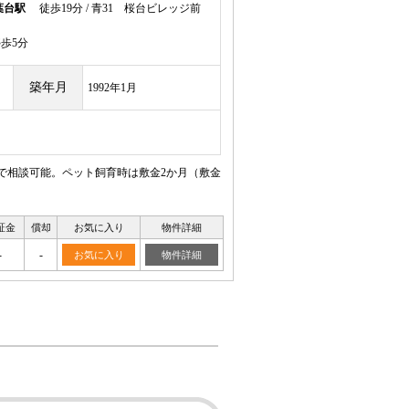
葉台駅
徒歩19分 / 青31 桜台ビレッジ前
歩5分
築年月
1992年1月
まで相談可能。ペット飼育時は敷金2か月（敷金
証金
償却
お気に入り
物件詳細
-
-
お気に入り
物件詳細