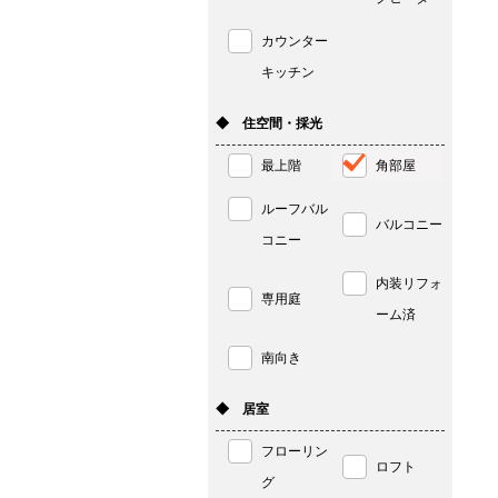
カウンター
キッチン
◆ 住空間・採光
最上階
角部屋
ルーフバル
バルコニー
コニー
内装リフォ
専用庭
ーム済
南向き
◆ 居室
フローリン
ロフト
グ