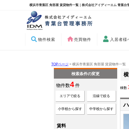
横浜市青葉区 角部屋 賃貸物件一覧｜株式会社アイディーエム 青葉台
物件検索
売買物件
入居者様
TOPページ
> 横浜市青葉区 角部屋 賃貸物件一覧
検索条件の変更
横
4
物件数
件
棟数
エリアで絞る
沿線で絞る
ハ
小学校から探す
中学校から探す
賃料