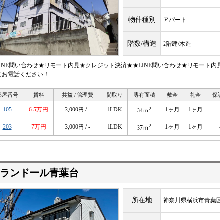
物件種別
アパート
階数/構造
2階建/木造
LINE問い合わせ★リモート内見★クレジット決済★★LINE問い合わせ★リモート
にお電話ください！
部屋番号
賃料
共益 / 管理費
間取り
専有面積
敷金
礼金
保
2
105
6.5万円
3,000円 / -
1LDK
1ヶ月
1ヶ月
34ｍ
2
203
7万円
3,000円 / -
1LDK
1ヶ月
1ヶ月
37ｍ
ランドール青葉台
所在地
神奈川県横浜市青葉区