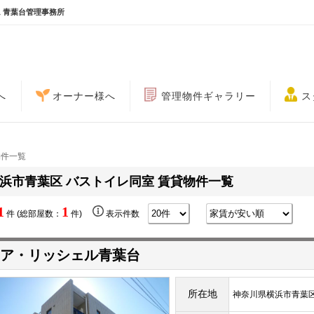
 青葉台管理事務所
へ
オーナー様へ
管理物件ギャラリー
ス
物件一覧
浜市青葉区 バストイレ同室 賃貸物件一覧
1
1
件 (総部屋数：
件)
表示件数
ア・リッシェル青葉台
所在地
神奈川県横浜市青葉区青