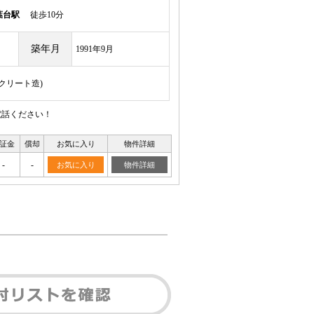
葉台駅
徒歩10分
築年月
1991年9月
ンクリート造)
電話ください！
証金
償却
お気に入り
物件詳細
-
-
お気に入り
物件詳細