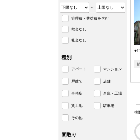
～
管理費・共益費を含む
敷金なし
礼金なし
★
種別
アパート
マンション
戸建て
店舗
事務所
倉庫・工場
貸土地
駐車場
棟
その他
間取り