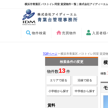
横浜市青葉区 バストイレ同室 賃貸物件一覧｜株式会社アイディーエム
物件検索
売買物件
入居者様
TOPページ
> 横浜市青葉区 バストイレ同室 賃貸
検索条件の変更
横
13
物件数
件
棟数
エリアで絞る
沿線で絞る
モ
小学校から探す
中学校から探す
賃料