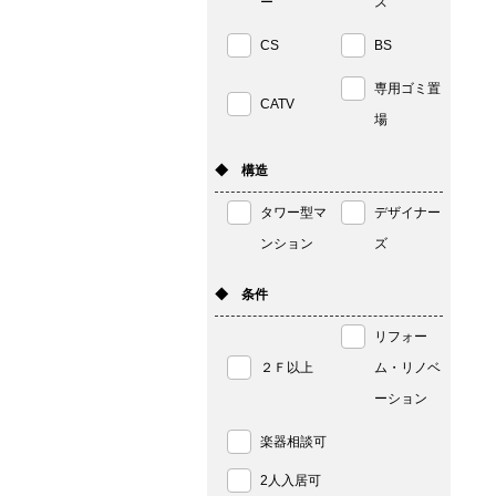
ー
ス
CS
BS
専用ゴミ置
CATV
場
◆ 構造
タワー型マ
デザイナー
ンション
ズ
◆ 条件
リフォー
２Ｆ以上
ム・リノベ
ーション
楽器相談可
2人入居可