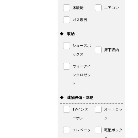
床暖房
エアコン
ガス暖房
◆ 収納
シューズボ
床下収納
ックス
ウォークイ
ンクロゼッ
ト
◆ 建物設備・防犯
TVインタ
オートロッ
ーホン
ク
エレベータ
宅配ボック