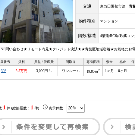
交通
東急田園都市線
青
物件種別
マンション
階数/構造
4階建/RC造(鉄筋コ
LINE問い合わせ★リモート内見★クレジット決済★★青葉区地域密着★お気軽にお
部屋番号
賃料
共益 / 管理費
間取り
専有面積
敷金
礼金
保
2
303
5.5万円
3,000円 / -
ワンルーム
1ヶ月
0ヶ月
19.85ｍ
1
1
数
件 (総部屋数：
件)
表示件数