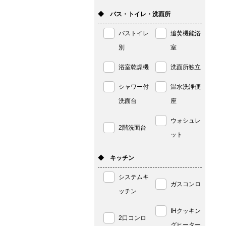
◆ バス・トイレ・洗面所
バストイレ
追焚機能浴
別
室
浴室乾燥機
洗面所独立
シャワー付
温水洗浄便
洗面台
座
ウォシュレ
2階洗面台
ット
◆ キッチン
システムキ
ガスコンロ
ッチン
IHクッキン
2口コンロ
グヒーター