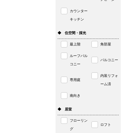
カウンター
キッチン
◆ 住空間・採光
最上階
角部屋
ルーフバル
バルコニー
コニー
内装リフォ
専用庭
ーム済
南向き
◆ 居室
フローリン
ロフト
グ