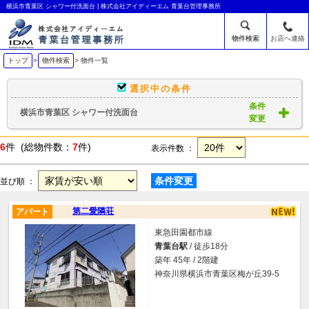
横浜市青葉区 シャワー付洗面台 | 株式会社アイディーエム 青葉台管理事務所
物件検索
お店へ連絡
トップ
>
物件検索
> 物件一覧
選択中の条件
条件
横浜市青葉区 シャワー付洗面台
変更
6
件 (総物件数：
7
件)
表示件数 ：
条件変更
並び順 ：
第二愛隣荘
アパート
東急田園都市線
青葉台駅
/ 徒歩18分
築年 45年 / 2階建
神奈川県横浜市青葉区梅が丘39-5