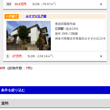
2
H3
15.5万円
3LDK（76.47ｍ
）
みすずが丘戸建
一戸建て
東急田園都市線
江田駅
/ 徒歩19分
築年 28年 / 2階建
神奈川県横浜市青葉区みすずが丘13-8
2
1
27万円
5LDK（134.14ｍ
）
6
件 (総物件数：
7
件)
条件を絞り込む
賃料