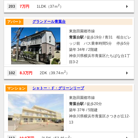
2
203
7万円
1LDK（37ｍ
）
グランドール青葉台
アパート
東急田園都市線
青葉台駅
/ 徒歩19分 / 青31 桜台ビレ
ッジ前 バス乗車時間5分 停歩5分
築年 34年 / 2階建
神奈川県横浜市青葉区たちばな台1丁
目3-2
2
102
8.3万円
2DK（39.74ｍ
）
シャトー・ド・グリーンリーブ
マンション
東急田園都市線
青葉台駅
/ 徒歩20分
築年 37年 / 5階建
神奈川県横浜市青葉区さつきが丘12-
13
2