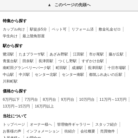
このページの先頭へ
特集から探す
カップル向け
駅徒歩5分
ペット可
リフォーム済
敷金礼金ゼロ
学生向け
最上階角部屋
駅から探す
鷺沼駅
たまプラーザ駅
あざみ野駅
江田駅
市が尾駅
藤が丘駅
青葉台駅
田奈駅
長津田駅
つくし野駅
すずかけ台駅
南町田グランベリーパーク駅
町田駅
成瀬駅
長津田駅
十日市場駅
中山駅
中川駅
センター北駅
センター南駅
都筑ふれあいの丘駅
川和町駅
価格から探す
6万円以下
7万円台
8万円台
9万円台
10万円台
11万円～13万円
13万円～15万円
16万円以上
当社について
トップページ
オーナー様へ
管理物件ギャラリー
スタッフ紹介
お客様の声
インフォメーション
街紹介
会社概要
売買物件
入居者様へ
お問合せ