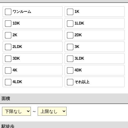
ワンルーム
1K
1DK
1LDK
2K
2DK
2LDK
3K
3DK
3LDK
4K
4DK
4LDK
それ以上
面積
～
駅徒歩