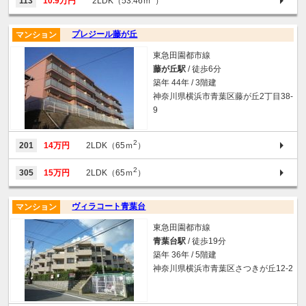
113
10.9万円
2LDK（53.46ｍ
）
プレジール藤が丘
マンション
東急田園都市線
藤が丘駅
/ 徒歩6分
築年 44年 / 3階建
神奈川県横浜市青葉区藤が丘2丁目38-
9
2
201
14万円
2LDK（65ｍ
）
2
305
15万円
2LDK（65ｍ
）
ヴィラコート青葉台
マンション
東急田園都市線
青葉台駅
/ 徒歩19分
築年 36年 / 5階建
神奈川県横浜市青葉区さつきが丘12-2