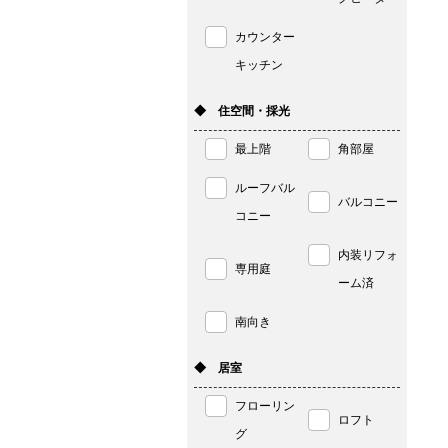
カウンター
キッチン
◆ 住空間・採光
最上階
角部屋
ルーフバル
バルコニー
コニー
内装リフォ
専用庭
ーム済
南向き
◆ 居室
フローリン
ロフト
グ