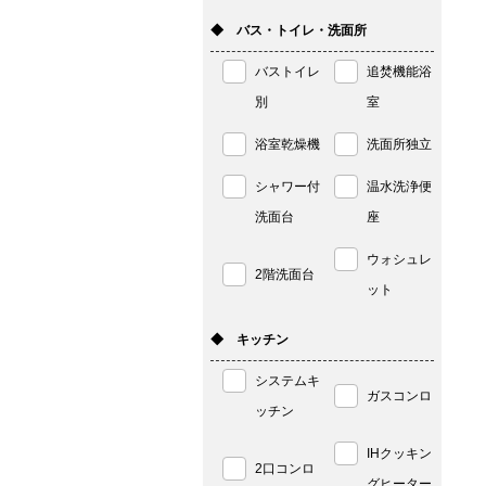
◆ バス・トイレ・洗面所
バストイレ
追焚機能浴
別
室
浴室乾燥機
洗面所独立
シャワー付
温水洗浄便
洗面台
座
ウォシュレ
2階洗面台
ット
◆ キッチン
システムキ
ガスコンロ
ッチン
IHクッキン
2口コンロ
グヒーター