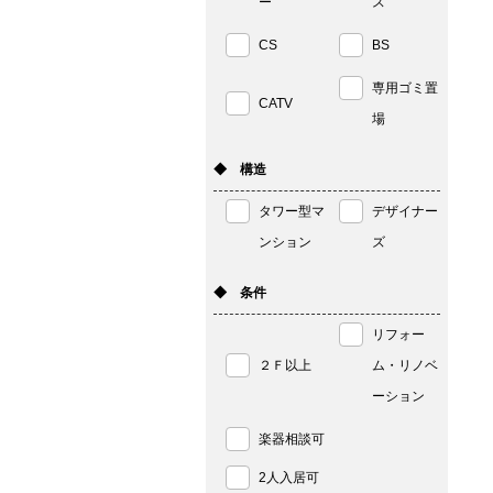
ー
ス
CS
BS
専用ゴミ置
CATV
場
◆ 構造
タワー型マ
デザイナー
ンション
ズ
◆ 条件
リフォー
２Ｆ以上
ム・リノベ
ーション
楽器相談可
2人入居可