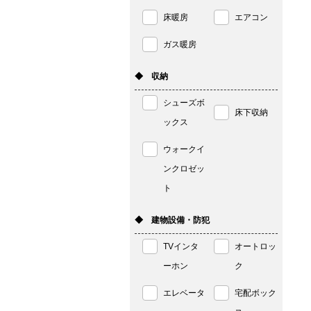
床暖房
エアコン
ガス暖房
◆ 収納
シューズボ
床下収納
ックス
ウォークイ
ンクロゼッ
ト
◆ 建物設備・防犯
TVインタ
オートロッ
ーホン
ク
エレベータ
宅配ボック