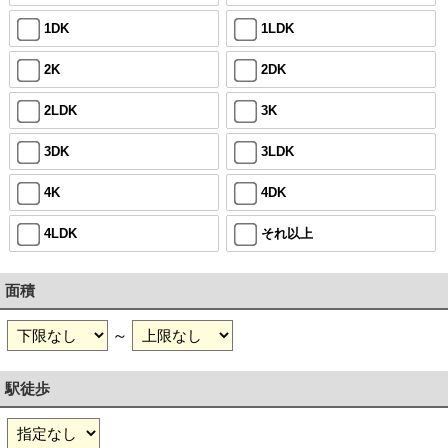
1DK
1LDK
2K
2DK
2LDK
3K
3DK
3LDK
4K
4DK
4LDK
それ以上
面積
～
駅徒歩