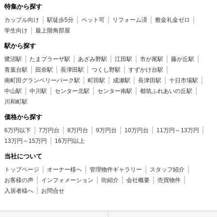
特集から探す
カップル向け
駅徒歩5分
ペット可
リフォーム済
敷金礼金ゼロ
学生向け
最上階角部屋
駅から探す
鷺沼駅
たまプラーザ駅
あざみ野駅
江田駅
市が尾駅
藤が丘駅
青葉台駅
田奈駅
長津田駅
つくし野駅
すずかけ台駅
南町田グランベリーパーク駅
町田駅
成瀬駅
長津田駅
十日市場駅
中山駅
中川駅
センター北駅
センター南駅
都筑ふれあいの丘駅
川和町駅
価格から探す
6万円以下
7万円台
8万円台
9万円台
10万円台
11万円～13万円
13万円～15万円
16万円以上
当社について
トップページ
オーナー様へ
管理物件ギャラリー
スタッフ紹介
お客様の声
インフォメーション
街紹介
会社概要
売買物件
入居者様へ
お問合せ