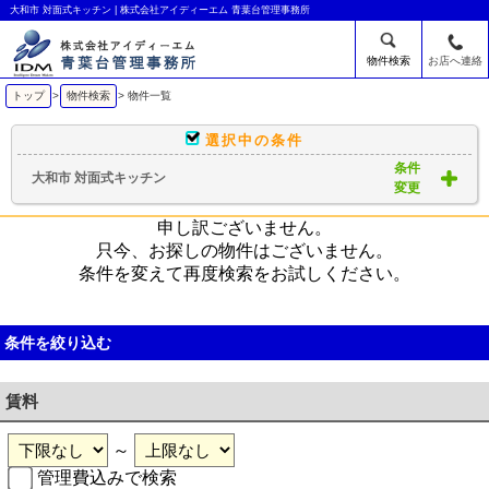
大和市 対面式キッチン | 株式会社アイディーエム 青葉台管理事務所
物件検索
お店へ連絡
トップ
>
物件検索
> 物件一覧
選択中の条件
条件
大和市 対面式キッチン
変更
申し訳ございません。
只今、お探しの物件はございません。
条件を変えて再度検索をお試しください。
条件を絞り込む
賃料
～
管理費込みで検索