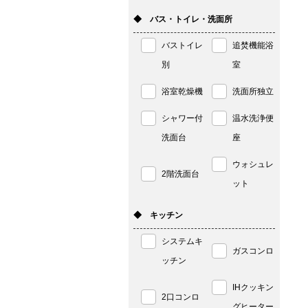
◆ バス・トイレ・洗面所
バストイレ
追焚機能浴
別
室
浴室乾燥機
洗面所独立
シャワー付
温水洗浄便
洗面台
座
ウォシュレ
2階洗面台
ット
◆ キッチン
システムキ
ガスコンロ
ッチン
IHクッキン
2口コンロ
グヒーター