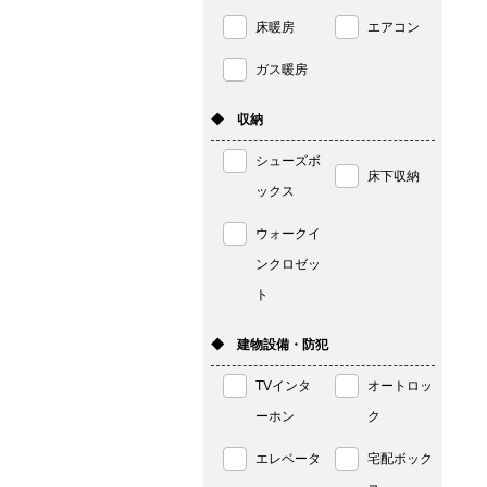
床暖房
エアコン
ガス暖房
◆ 収納
シューズボ
床下収納
ックス
ウォークイ
ンクロゼッ
ト
◆ 建物設備・防犯
TVインタ
オートロッ
ーホン
ク
エレベータ
宅配ボック