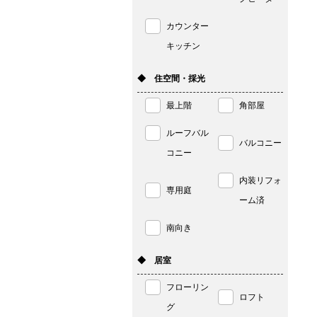
カウンター
キッチン
◆ 住空間・採光
最上階
角部屋
ルーフバル
バルコニー
コニー
内装リフォ
専用庭
ーム済
南向き
◆ 居室
フローリン
ロフト
グ