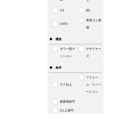
ー
ス
CS
BS
専用ゴミ置
CATV
場
◆ 構造
タワー型マ
デザイナー
ンション
ズ
◆ 条件
リフォー
２Ｆ以上
ム・リノベ
ーション
楽器相談可
2人入居可