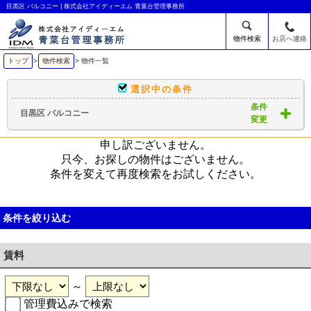
目黒区 バルコニー | 株式会社アイディーエム 青葉台管理事務所
物件検索
お店へ連絡
トップ
>
物件検索
> 物件一覧
選択中の条件
条件
目黒区 バルコニー
変更
申し訳ございません。
只今、お探しの物件はございません。
条件を変えて再度検索をお試しください。
条件を絞り込む
賃料
～
管理費込みで検索