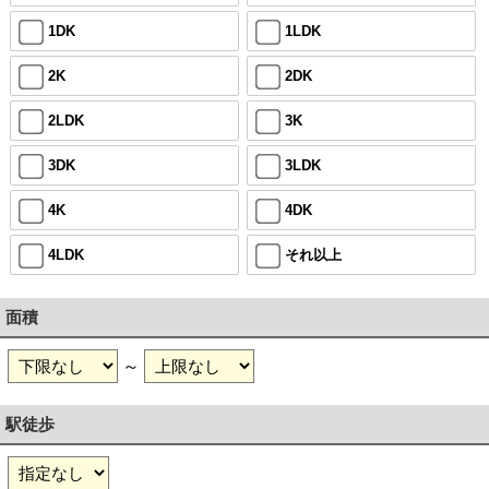
1DK
1LDK
2K
2DK
2LDK
3K
3DK
3LDK
4K
4DK
4LDK
それ以上
面積
～
駅徒歩