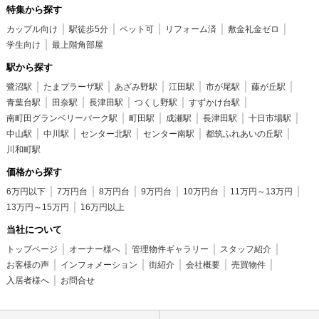
特集から探す
カップル向け
駅徒歩5分
ペット可
リフォーム済
敷金礼金ゼロ
学生向け
最上階角部屋
駅から探す
鷺沼駅
たまプラーザ駅
あざみ野駅
江田駅
市が尾駅
藤が丘駅
青葉台駅
田奈駅
長津田駅
つくし野駅
すずかけ台駅
南町田グランベリーパーク駅
町田駅
成瀬駅
長津田駅
十日市場駅
中山駅
中川駅
センター北駅
センター南駅
都筑ふれあいの丘駅
川和町駅
価格から探す
6万円以下
7万円台
8万円台
9万円台
10万円台
11万円～13万円
13万円～15万円
16万円以上
当社について
トップページ
オーナー様へ
管理物件ギャラリー
スタッフ紹介
お客様の声
インフォメーション
街紹介
会社概要
売買物件
入居者様へ
お問合せ