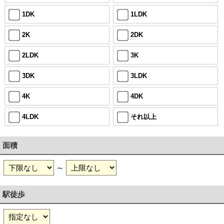
1DK
1LDK
2K
2DK
2LDK
3K
3DK
3LDK
4K
4DK
4LDK
それ以上
面積
～
駅徒歩