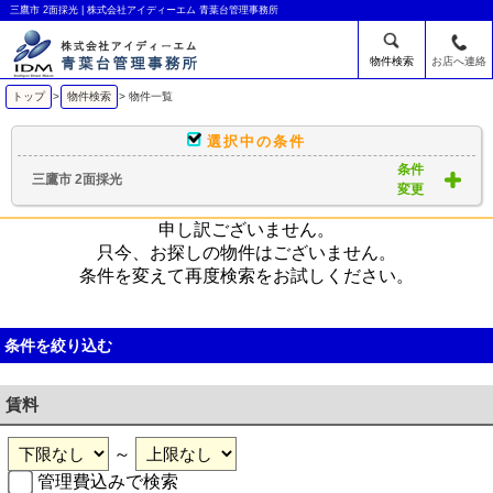
三鷹市 2面採光 | 株式会社アイディーエム 青葉台管理事務所
物件検索
お店へ連絡
トップ
>
物件検索
> 物件一覧
選択中の条件
条件
三鷹市 2面採光
変更
申し訳ございません。
只今、お探しの物件はございません。
条件を変えて再度検索をお試しください。
条件を絞り込む
賃料
～
管理費込みで検索