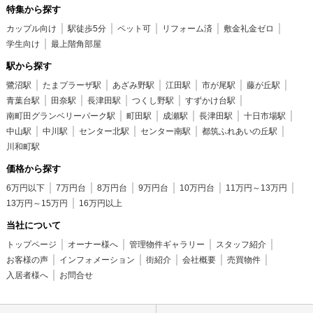
特集から探す
カップル向け
駅徒歩5分
ペット可
リフォーム済
敷金礼金ゼロ
学生向け
最上階角部屋
駅から探す
鷺沼駅
たまプラーザ駅
あざみ野駅
江田駅
市が尾駅
藤が丘駅
青葉台駅
田奈駅
長津田駅
つくし野駅
すずかけ台駅
南町田グランベリーパーク駅
町田駅
成瀬駅
長津田駅
十日市場駅
中山駅
中川駅
センター北駅
センター南駅
都筑ふれあいの丘駅
川和町駅
価格から探す
6万円以下
7万円台
8万円台
9万円台
10万円台
11万円～13万円
13万円～15万円
16万円以上
当社について
トップページ
オーナー様へ
管理物件ギャラリー
スタッフ紹介
お客様の声
インフォメーション
街紹介
会社概要
売買物件
入居者様へ
お問合せ