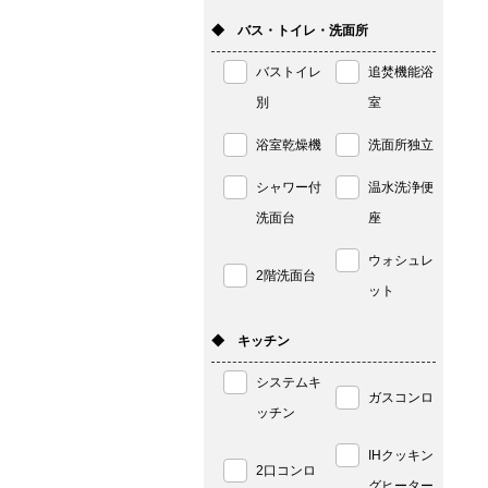
◆ バス・トイレ・洗面所
バストイレ
追焚機能浴
別
室
浴室乾燥機
洗面所独立
シャワー付
温水洗浄便
洗面台
座
ウォシュレ
2階洗面台
ット
◆ キッチン
システムキ
ガスコンロ
ッチン
IHクッキン
2口コンロ
グヒーター