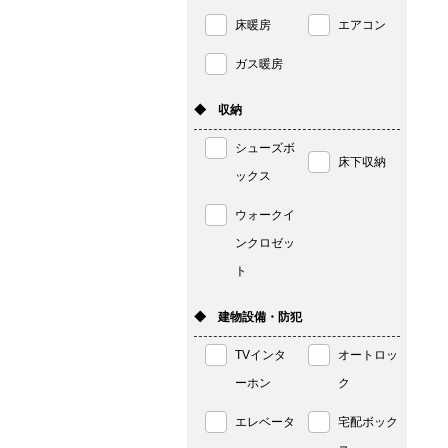
床暖房
エアコン
ガス暖房
◆ 収納
シューズボ
床下収納
ックス
ウォークイ
ンクロゼッ
ト
◆ 建物設備・防犯
TVインタ
オートロッ
ーホン
ク
エレベータ
宅配ボック