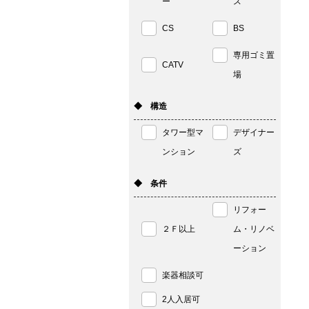
ー
ス
CS
BS
専用ゴミ置
CATV
場
◆ 構造
タワー型マ
デザイナー
ンション
ズ
◆ 条件
リフォー
２Ｆ以上
ム・リノベ
ーション
楽器相談可
2人入居可