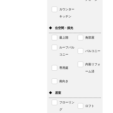
カウンター
キッチン
◆ 住空間・採光
最上階
角部屋
ルーフバル
バルコニー
コニー
内装リフォ
専用庭
ーム済
南向き
◆ 居室
フローリン
ロフト
グ