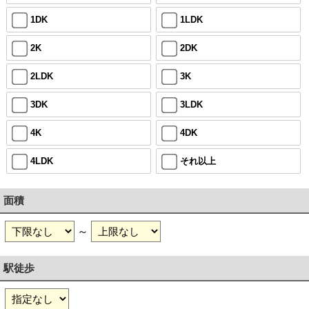
1DK
1LDK
2K
2DK
2LDK
3K
3DK
3LDK
4K
4DK
4LDK
それ以上
面積
～
駅徒歩