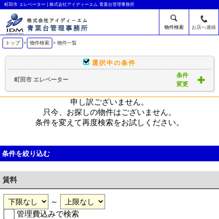
町田市 エレベーター | 株式会社アイディーエム 青葉台管理事務所
物件検索
お店へ連絡
トップ
>
物件検索
> 物件一覧
選択中の条件
条件
町田市 エレベーター
変更
申し訳ございません。
只今、お探しの物件はございません。
条件を変えて再度検索をお試しください。
条件を絞り込む
賃料
～
管理費込みで検索