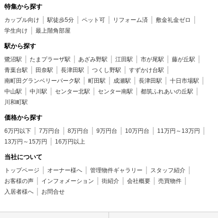
特集から探す
カップル向け
駅徒歩5分
ペット可
リフォーム済
敷金礼金ゼロ
学生向け
最上階角部屋
駅から探す
鷺沼駅
たまプラーザ駅
あざみ野駅
江田駅
市が尾駅
藤が丘駅
青葉台駅
田奈駅
長津田駅
つくし野駅
すずかけ台駅
南町田グランベリーパーク駅
町田駅
成瀬駅
長津田駅
十日市場駅
中山駅
中川駅
センター北駅
センター南駅
都筑ふれあいの丘駅
川和町駅
価格から探す
6万円以下
7万円台
8万円台
9万円台
10万円台
11万円～13万円
13万円～15万円
16万円以上
当社について
トップページ
オーナー様へ
管理物件ギャラリー
スタッフ紹介
お客様の声
インフォメーション
街紹介
会社概要
売買物件
入居者様へ
お問合せ