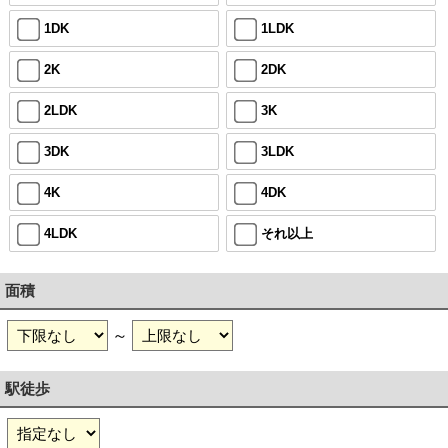
1DK
1LDK
2K
2DK
2LDK
3K
3DK
3LDK
4K
4DK
4LDK
それ以上
面積
～
駅徒歩