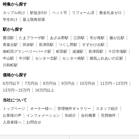
特集から探す
カップル向け
駅徒歩5分
ペット可
リフォーム済
敷金礼金ゼロ
学生向け
最上階角部屋
駅から探す
鷺沼駅
たまプラーザ駅
あざみ野駅
江田駅
市が尾駅
藤が丘駅
青葉台駅
田奈駅
長津田駅
つくし野駅
すずかけ台駅
南町田グランベリーパーク駅
町田駅
成瀬駅
長津田駅
十日市場駅
中山駅
中川駅
センター北駅
センター南駅
都筑ふれあいの丘駅
川和町駅
価格から探す
6万円以下
7万円台
8万円台
9万円台
10万円台
11万円～13万円
13万円～15万円
16万円以上
当社について
トップページ
オーナー様へ
管理物件ギャラリー
スタッフ紹介
お客様の声
インフォメーション
街紹介
会社概要
売買物件
入居者様へ
お問合せ