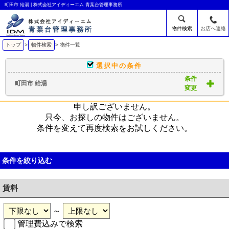
町田市 給湯 | 株式会社アイディーエム 青葉台管理事務所
物件検索
お店へ連絡
トップ
>
物件検索
> 物件一覧
選択中の条件
条件
町田市 給湯
変更
申し訳ございません。
只今、お探しの物件はございません。
条件を変えて再度検索をお試しください。
条件を絞り込む
賃料
～
管理費込みで検索