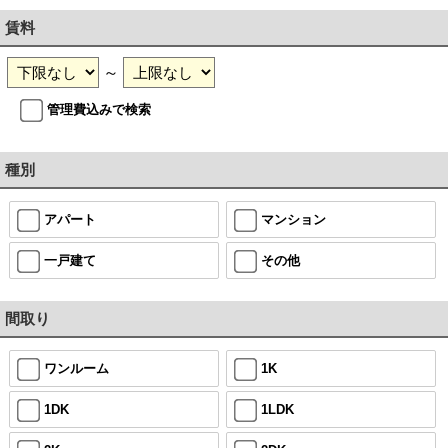
賃料
～
管理費込みで検索
種別
アパート
マンション
一戸建て
その他
間取り
ワンルーム
1K
1DK
1LDK