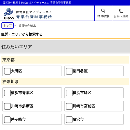
賃貸物件検索 | 株式会社アイディーエム 青葉台管理事務所
物件検索
お店へ連絡
トップ
> 賃貸物件検索
住所・エリアから検索する
住みたいエリア
東京都
大田区
世田谷区
神奈川県
横浜市青葉区
横浜市緑区
川崎市多摩区
川崎市宮前区
茅ヶ崎市
藤沢市