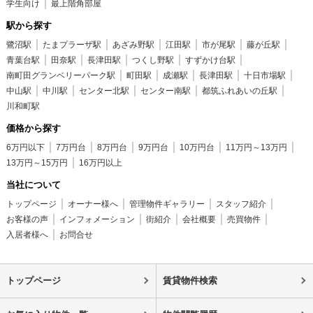
学生向け
最上階角部屋
駅から探す
鷺沼駅
たまプラーザ駅
あざみ野駅
江田駅
市が尾駅
藤が丘駅
青葉台駅
田奈駅
長津田駅
つくし野駅
すずかけ台駅
南町田グランベリーパーク駅
町田駅
成瀬駅
長津田駅
十日市場駅
中山駅
中川駅
センター北駅
センター南駅
都筑ふれあいの丘駅
川和町駅
価格から探す
6万円以下
7万円台
8万円台
9万円台
10万円台
11万円～13万円
13万円～15万円
16万円以上
当社について
トップページ
オーナー様へ
管理物件ギャラリー
スタッフ紹介
お客様の声
インフォメーション
街紹介
会社概要
売買物件
入居者様へ
お問合せ
トップページ
賃貸物件検索