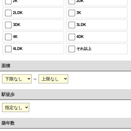
2K
2DK
2LDK
3K
3DK
3LDK
4K
4DK
4LDK
それ以上
面積
～
駅徒歩
築年数