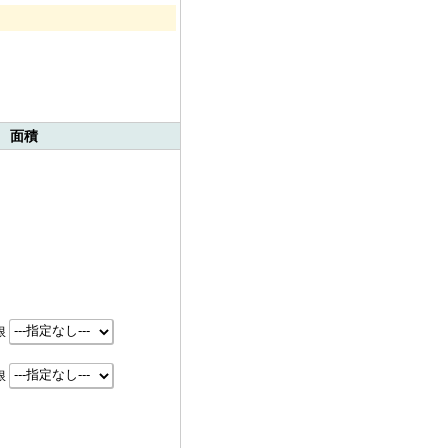
 面積
限
限