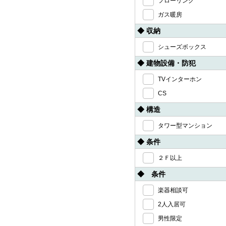
フローリング
ガス暖房
◆ 収納
シューズボックス
◆ 建物設備・防犯
TVインターホン
CS
◆ 構造
タワー型マンション
◆ 条件
２Ｆ以上
◆ 条件
楽器相談可
2人入居可
男性限定