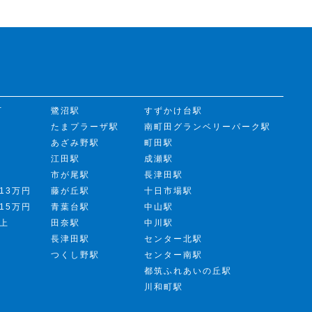
下
鷺沼駅
すずかけ台駅
たまプラーザ駅
南町田グランベリーパーク駅
あざみ野駅
町田駅
江田駅
成瀬駅
市が尾駅
長津田駅
13万円
藤が丘駅
十日市場駅
15万円
青葉台駅
中山駅
以上
田奈駅
中川駅
長津田駅
センター北駅
つくし野駅
センター南駅
都筑ふれあいの丘駅
川和町駅