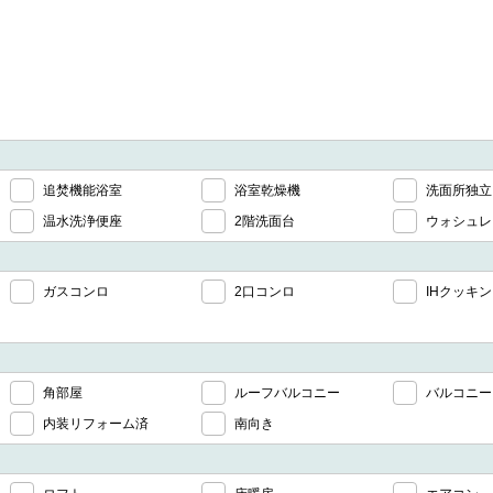
追焚機能浴室
浴室乾燥機
洗面所独立
温水洗浄便座
2階洗面台
ウォシュレ
ガスコンロ
2口コンロ
IHクッキ
角部屋
ルーフバルコニー
バルコニー
内装リフォーム済
南向き