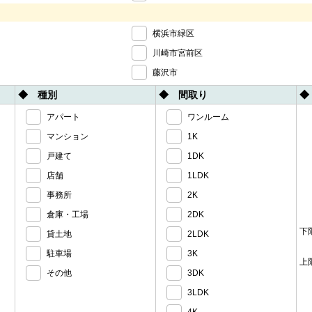
横浜市緑区
川崎市宮前区
藤沢市
◆ 種別
◆ 間取り
◆
アパート
ワンルーム
マンション
1K
戸建て
1DK
店舗
1LDK
事務所
2K
倉庫・工場
2DK
下
貸土地
2LDK
駐車場
3K
上
その他
3DK
3LDK
4K