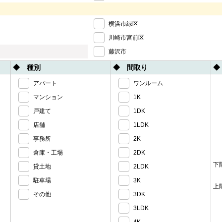
横浜市緑区
川崎市宮前区
藤沢市
◆ 種別
◆ 間取り
◆
アパート
ワンルーム
マンション
1K
戸建て
1DK
店舗
1LDK
事務所
2K
倉庫・工場
2DK
下
貸土地
2LDK
駐車場
3K
上
その他
3DK
3LDK
4K