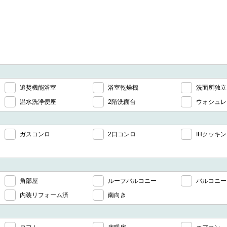
追焚機能浴室
浴室乾燥機
洗面所独立
温水洗浄便座
2階洗面台
ウォシュレ
ガスコンロ
2口コンロ
IHクッキ
角部屋
ルーフバルコニー
バルコニー
内装リフォーム済
南向き