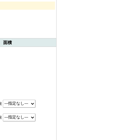
 面積
限
限