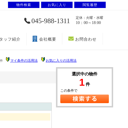
物件検索
お気に入り
閲覧履歴
定休：火曜・水曜
045-988-1311
10：00～18:00
タッフ紹介
会社概要
お問合わせ
マイ条件の活用法
お気に入りの活用法
件
選択中の物件
1
件
この条件で