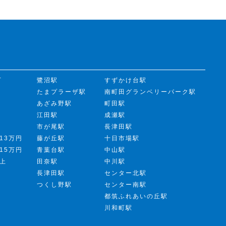
下
鷺沼駅
すずかけ台駅
たまプラーザ駅
南町田グランベリーパーク駅
あざみ野駅
町田駅
江田駅
成瀬駅
市が尾駅
長津田駅
13万円
藤が丘駅
十日市場駅
15万円
青葉台駅
中山駅
以上
田奈駅
中川駅
長津田駅
センター北駅
つくし野駅
センター南駅
都筑ふれあいの丘駅
川和町駅