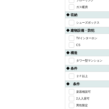
フローリング
ガス暖房
◆ 収納
シューズボックス
◆ 建物設備・防犯
TVインターホン
CS
◆ 構造
タワー型マンション
◆ 条件
２Ｆ以上
◆ 条件
楽器相談可
2人入居可
男性限定