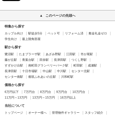
このページの先頭へ
特集から探す
カップル向け
駅徒歩5分
ペット可
リフォーム済
敷金礼金ゼロ
学生向け
最上階角部屋
駅から探す
鷺沼駅
たまプラーザ駅
あざみ野駅
江田駅
市が尾駅
藤が丘駅
青葉台駅
田奈駅
長津田駅
つくし野駅
すずかけ台駅
南町田グランベリーパーク駅
町田駅
成瀬駅
長津田駅
十日市場駅
中山駅
中川駅
センター北駅
センター南駅
都筑ふれあいの丘駅
川和町駅
価格から探す
6万円以下
7万円台
8万円台
9万円台
10万円台
11万円～13万円
13万円～15万円
16万円以上
当社について
トップページ
オーナー様へ
管理物件ギャラリー
スタッフ紹介