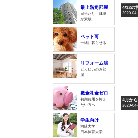
最上階角部屋
4/12
2020-04
日当たり・眺望
が素敵
ペット可
一緒に暮らせる
リフォーム済
ピカピカのお部
屋
敷金礼金ゼロ
初期費用を抑え
4月か
たい方へ
2020-04
学生向け
桐蔭大学
日本体育大学