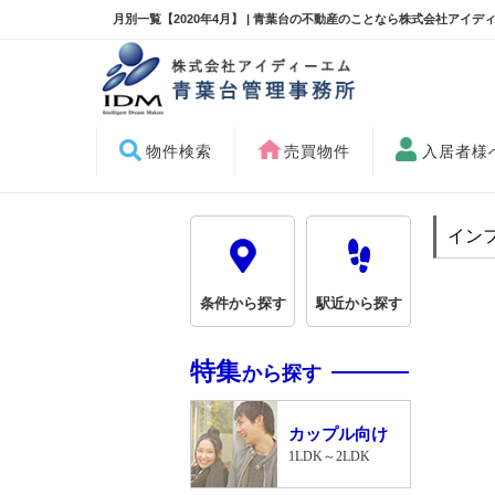
月別一覧【2020年4月】 | 青葉台の不動産のことなら株式会社アイデ
物件検索
売買物件
入居者様
イン
条件から探す
駅近から探す
特集
から探す
カップル向け
1LDK～2LDK